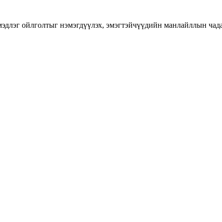
длэг ойлголтыг нэмэгдүүлэх, эмэгтэйчүүдийн манлайллын чадавхы