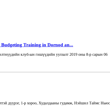
 Budgeting Training in Dornod an...
лтнүүдийн клуб-ын гишүүдийн уулзалт 2019 оны 8-р сарын 06
лтэй дүүрэг, 1-р хороо, Худалдааны гудамж, Нэйшнл Таймс Ньюс 