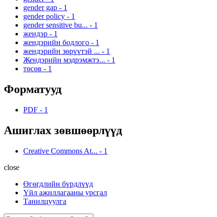
gender gap
-
1
gender policy
-
1
gender sensitive bu...
-
1
жендэр
-
1
жендэрийн бодлого
-
1
жендэрийн зөрүүтэй ...
-
1
Жендэрийн мэдрэмжтэ...
-
1
төсөв
-
1
Форматууд
PDF
-
1
Ашиглах зөвшөөрлүүд
Creative Commons At...
-
1
close
Өгөгдлийн бүрдлүүд
Үйл ажиллагааны урсгал
Танилцуулга