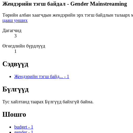
Жендэрийн тэгш байдал - Gender Mainstreaming
Төрийн албан хаагчдын жендэрийн эрх тэгш байдлын талаарх мэ
цааш унших
Дагагчид
3
Өгөгдлийн бүрдлүүд
1
Сэдвүүд
Жендэрийн тэгш байд...
-
1
Бүлгүүд
Тус хайлтанд таарах Бүлгүүд байхгүй байна.
Шошго
budget
-
1
gender
-
1