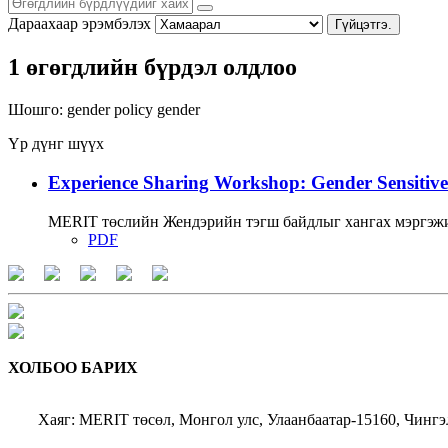
Дараахаар эрэмбэлэх
Гүйцэтгэ.
1 өгөгдлийн бүрдэл олдлоо
Шошго:
gender policy
gender
Үр дүнг шүүх
Experience Sharing Workshop: Gender Sensitive
MERIT төслийн Жендэрийн тэгш байдлыг хангах мэргэжи
PDF
ХОЛБОО БАРИХ
Хаяг: MERIT төсөл, Монгол улс, Улаанбаатар-15160, Чингэ