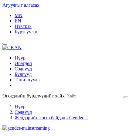
Агуулгыг алгасах
MN
EN
Нэвтрэх
Бүртгүүлэх
Нүүр
Өгөгдөл
Сэдвүүд
Бүлгүүд
Танилцуулга
Өгөгдлийн бүрдлүүдийг хайх
Нүүр
Сэдвүүд
Жендэрийн тэгш байдал - Gender ...