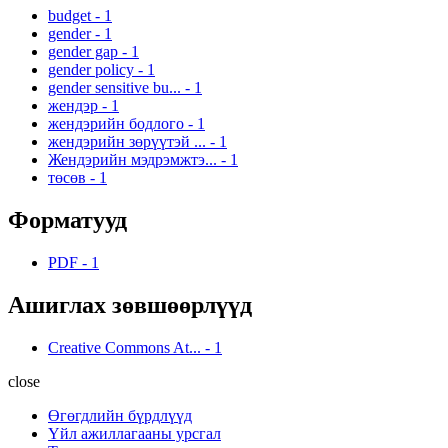
budget
-
1
gender
-
1
gender gap
-
1
gender policy
-
1
gender sensitive bu...
-
1
жендэр
-
1
жендэрийн бодлого
-
1
жендэрийн зөрүүтэй ...
-
1
Жендэрийн мэдрэмжтэ...
-
1
төсөв
-
1
Форматууд
PDF
-
1
Ашиглах зөвшөөрлүүд
Creative Commons At...
-
1
close
Өгөгдлийн бүрдлүүд
Үйл ажиллагааны урсгал