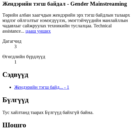
Жендэрийн тэгш байдал - Gender Mainstreaming
Төрийн албан хаагчдын жендэрийн эрх тэгш байдлын талаарх
мэдлэг ойлголтыг нэмэгдүүлэх, эмэгтэйчүүдийн манлайллын
чадавхыг сайжруулах техникийн туслалцаа. Technical
assistance...
цааш унших
Дагагчид
3
Өгөгдлийн бүрдлүүд
1
Сэдвүүд
Жендэрийн тэгш байд...
-
1
Бүлгүүд
Тус хайлтанд таарах Бүлгүүд байхгүй байна.
Шошго