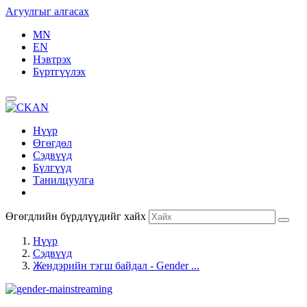
Агуулгыг алгасах
MN
EN
Нэвтрэх
Бүртгүүлэх
Нүүр
Өгөгдөл
Сэдвүүд
Бүлгүүд
Танилцуулга
Өгөгдлийн бүрдлүүдийг хайх
Нүүр
Сэдвүүд
Жендэрийн тэгш байдал - Gender ...