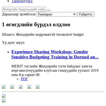
Танилцуулга
Дараахаар эрэмбэлэх
Гүйцэтгэ.
1 өгөгдлийн бүрдэл олдлоо
Шошго:
Жендэрийн мэдрэмжтэй төсөвлөлт
budget
Үр дүнг шүүх
Experience Sharing Workshop: Gender
Sensitive Budgeting Training in Dornod an...
MERIT төслийн Жендэрийн тэгш байдлыг хангах
мэргэжилтнүүдийн клуб-ын гишүүдийн уулзалт 2019
оны 8-р сарын 06
PDF