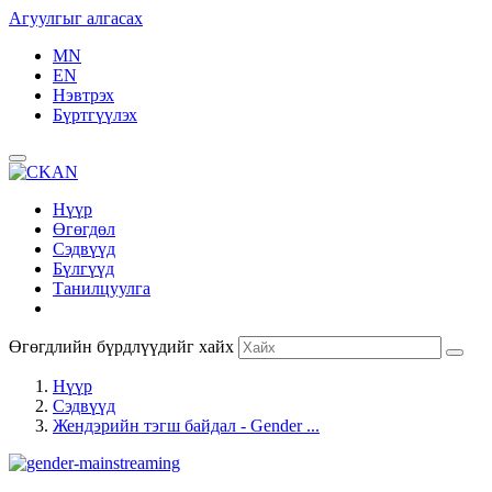
Агуулгыг алгасах
MN
EN
Нэвтрэх
Бүртгүүлэх
Нүүр
Өгөгдөл
Сэдвүүд
Бүлгүүд
Танилцуулга
Өгөгдлийн бүрдлүүдийг хайх
Нүүр
Сэдвүүд
Жендэрийн тэгш байдал - Gender ...