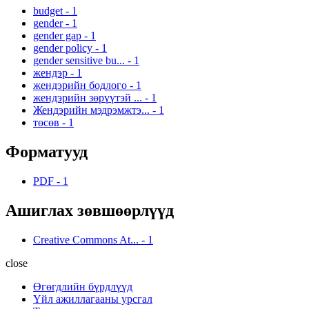
budget
-
1
gender
-
1
gender gap
-
1
gender policy
-
1
gender sensitive bu...
-
1
жендэр
-
1
жендэрийн бодлого
-
1
жендэрийн зөрүүтэй ...
-
1
Жендэрийн мэдрэмжтэ...
-
1
төсөв
-
1
Форматууд
PDF
-
1
Ашиглах зөвшөөрлүүд
Creative Commons At...
-
1
close
Өгөгдлийн бүрдлүүд
Үйл ажиллагааны урсгал