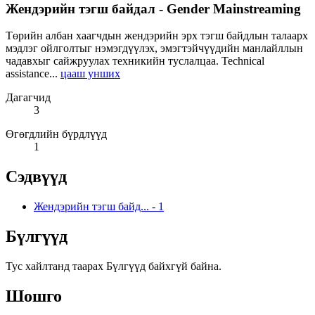
Жендэрийн тэгш байдал - Gender Mainstreaming
Төрийн албан хаагчдын жендэрийн эрх тэгш байдлын талаарх
мэдлэг ойлголтыг нэмэгдүүлэх, эмэгтэйчүүдийн манлайллын
чадавхыг сайжруулах техникийн туслалцаа. Technical
assistance...
цааш унших
Дагагчид
3
Өгөгдлийн бүрдлүүд
1
Сэдвүүд
Жендэрийн тэгш байд...
-
1
Бүлгүүд
Тус хайлтанд таарах Бүлгүүд байхгүй байна.
Шошго