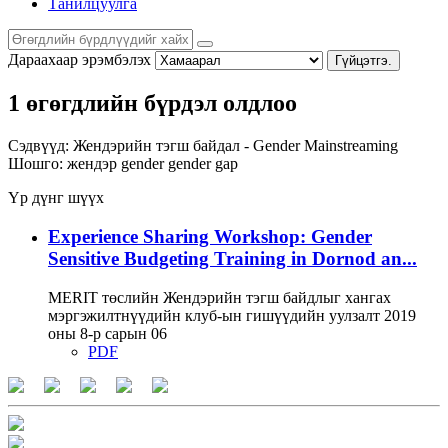
Танилцуулга
Дараахаар эрэмбэлэх
Гүйцэтгэ.
1 өгөгдлийн бүрдэл олдлоо
Сэдвүүд:
Жендэрийн тэгш байдал - Gender Mainstreaming
Шошго:
жендэр
gender
gender gap
Үр дүнг шүүх
Experience Sharing Workshop: Gender
Sensitive Budgeting Training in Dornod an...
MERIT төслийн Жендэрийн тэгш байдлыг хангах
мэргэжилтнүүдийн клуб-ын гишүүдийн уулзалт 2019
оны 8-р сарын 06
PDF