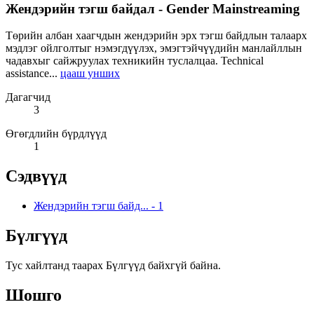
Жендэрийн тэгш байдал - Gender Mainstreaming
Төрийн албан хаагчдын жендэрийн эрх тэгш байдлын талаарх
мэдлэг ойлголтыг нэмэгдүүлэх, эмэгтэйчүүдийн манлайллын
чадавхыг сайжруулах техникийн туслалцаа. Technical
assistance...
цааш унших
Дагагчид
3
Өгөгдлийн бүрдлүүд
1
Сэдвүүд
Жендэрийн тэгш байд...
-
1
Бүлгүүд
Тус хайлтанд таарах Бүлгүүд байхгүй байна.
Шошго