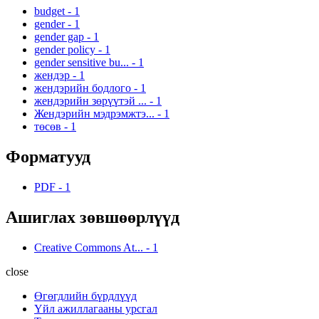
budget
-
1
gender
-
1
gender gap
-
1
gender policy
-
1
gender sensitive bu...
-
1
жендэр
-
1
жендэрийн бодлого
-
1
жендэрийн зөрүүтэй ...
-
1
Жендэрийн мэдрэмжтэ...
-
1
төсөв
-
1
Форматууд
PDF
-
1
Ашиглах зөвшөөрлүүд
Creative Commons At...
-
1
close
Өгөгдлийн бүрдлүүд
Үйл ажиллагааны урсгал