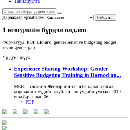
Танилцуулга
Дараахаар эрэмбэлэх
Гүйцэтгэ.
1 өгөгдлийн бүрдэл олдлоо
Форматууд:
PDF
Шошго:
gender sensitive budgeting
budget
төсөв
gender gap
Үр дүнг шүүх
Experience Sharing Workshop: Gender
Sensitive Budgeting Training in Dornod an...
MERIT төслийн Жендэрийн тэгш байдлыг хангах
мэргэжилтнүүдийн клуб-ын гишүүдийн уулзалт 2019
оны 8-р сарын 06
PDF