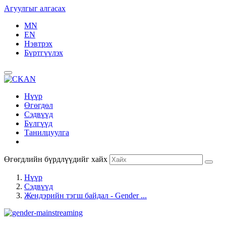
Агуулгыг алгасах
MN
EN
Нэвтрэх
Бүртгүүлэх
Нүүр
Өгөгдөл
Сэдвүүд
Бүлгүүд
Танилцуулга
Өгөгдлийн бүрдлүүдийг хайх
Нүүр
Сэдвүүд
Жендэрийн тэгш байдал - Gender ...