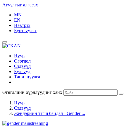
Агуулгыг алгасах
MN
EN
Нэвтрэх
Бүртгүүлэх
Нүүр
Өгөгдөл
Сэдвүүд
Бүлгүүд
Танилцуулга
Өгөгдлийн бүрдлүүдийг хайх
Нүүр
Сэдвүүд
Жендэрийн тэгш байдал - Gender ...