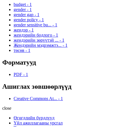
budget
-
1
gender
-
1
gender gap
-
1
gender policy
-
1
gender sensitive bu...
-
1
жендэр
-
1
жендэрийн бодлого
-
1
жендэрийн зөрүүтэй ...
-
1
Жендэрийн мэдрэмжтэ...
-
1
төсөв
-
1
Форматууд
PDF
-
1
Ашиглах зөвшөөрлүүд
Creative Commons At...
-
1
close
Өгөгдлийн бүрдлүүд
Үйл ажиллагааны урсгал