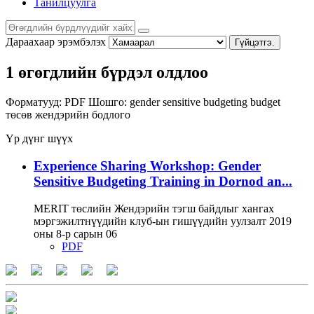
Танилцуулга
Дараахаар эрэмбэлэх
Гүйцэтгэ.
1 өгөгдлийн бүрдэл олдлоо
Форматууд:
PDF
Шошго:
gender sensitive budgeting
budget
төсөв
жендэрийн бодлого
Үр дүнг шүүх
Experience Sharing Workshop: Gender
Sensitive Budgeting Training in Dornod an...
MERIT төслийн Жендэрийн тэгш байдлыг хангах
мэргэжилтнүүдийн клуб-ын гишүүдийн уулзалт 2019
оны 8-р сарын 06
PDF