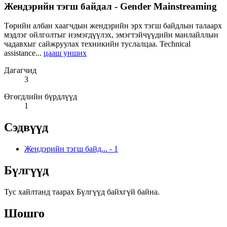
Жендэрийн тэгш байдал - Gender Mainstreaming
Төрийн албан хаагчдын жендэрийн эрх тэгш байдлын талаарх
мэдлэг ойлголтыг нэмэгдүүлэх, эмэгтэйчүүдийн манлайллын
чадавхыг сайжруулах техникийн туслалцаа. Technical
assistance...
цааш унших
Дагагчид
3
Өгөгдлийн бүрдлүүд
1
Сэдвүүд
Жендэрийн тэгш байд...
-
1
Бүлгүүд
Тус хайлтанд таарах Бүлгүүд байхгүй байна.
Шошго