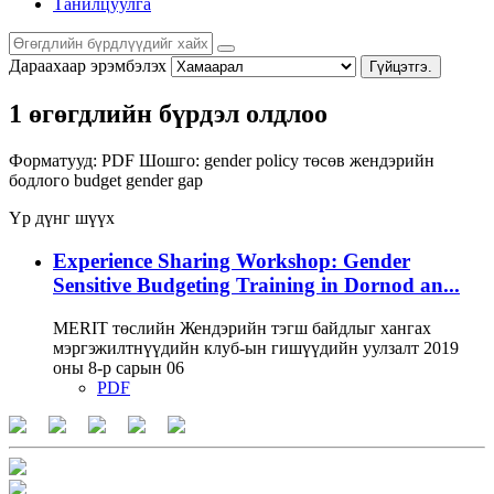
Танилцуулга
Дараахаар эрэмбэлэх
Гүйцэтгэ.
1 өгөгдлийн бүрдэл олдлоо
Форматууд:
PDF
Шошго:
gender policy
төсөв
жендэрийн
бодлого
budget
gender gap
Үр дүнг шүүх
Experience Sharing Workshop: Gender
Sensitive Budgeting Training in Dornod an...
MERIT төслийн Жендэрийн тэгш байдлыг хангах
мэргэжилтнүүдийн клуб-ын гишүүдийн уулзалт 2019
оны 8-р сарын 06
PDF