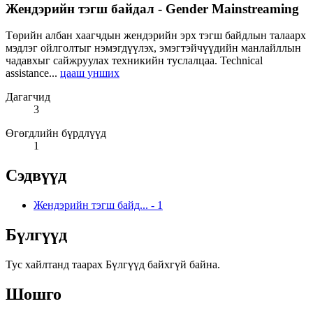
Жендэрийн тэгш байдал - Gender Mainstreaming
Төрийн албан хаагчдын жендэрийн эрх тэгш байдлын талаарх
мэдлэг ойлголтыг нэмэгдүүлэх, эмэгтэйчүүдийн манлайллын
чадавхыг сайжруулах техникийн туслалцаа. Technical
assistance...
цааш унших
Дагагчид
3
Өгөгдлийн бүрдлүүд
1
Сэдвүүд
Жендэрийн тэгш байд...
-
1
Бүлгүүд
Тус хайлтанд таарах Бүлгүүд байхгүй байна.
Шошго