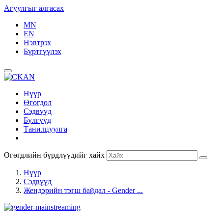
Агуулгыг алгасах
MN
EN
Нэвтрэх
Бүртгүүлэх
Нүүр
Өгөгдөл
Сэдвүүд
Бүлгүүд
Танилцуулга
Өгөгдлийн бүрдлүүдийг хайх
Нүүр
Сэдвүүд
Жендэрийн тэгш байдал - Gender ...