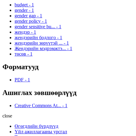
budget
-
1
gender
-
1
gender gap
-
1
gender policy
-
1
gender sensitive bu...
-
1
жендэр
-
1
жендэрийн бодлого
-
1
жендэрийн зөрүүтэй ...
-
1
Жендэрийн мэдрэмжтэ...
-
1
төсөв
-
1
Форматууд
PDF
-
1
Ашиглах зөвшөөрлүүд
Creative Commons At...
-
1
close
Өгөгдлийн бүрдлүүд
Үйл ажиллагааны урсгал