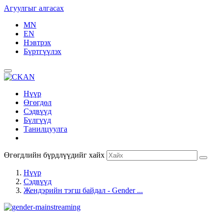
Агуулгыг алгасах
MN
EN
Нэвтрэх
Бүртгүүлэх
Нүүр
Өгөгдөл
Сэдвүүд
Бүлгүүд
Танилцуулга
Өгөгдлийн бүрдлүүдийг хайх
Нүүр
Сэдвүүд
Жендэрийн тэгш байдал - Gender ...