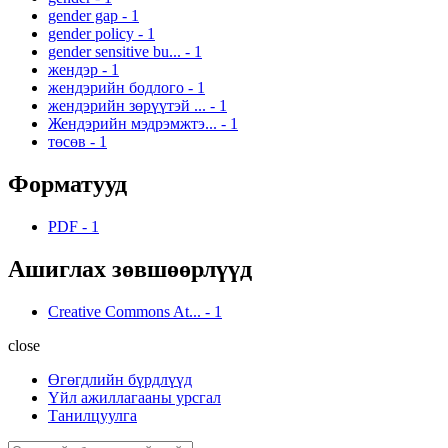
gender gap
-
1
gender policy
-
1
gender sensitive bu...
-
1
жендэр
-
1
жендэрийн бодлого
-
1
жендэрийн зөрүүтэй ...
-
1
Жендэрийн мэдрэмжтэ...
-
1
төсөв
-
1
Форматууд
PDF
-
1
Ашиглах зөвшөөрлүүд
Creative Commons At...
-
1
close
Өгөгдлийн бүрдлүүд
Үйл ажиллагааны урсгал
Танилцуулга