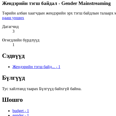
Жендэрийн тэгш байдал - Gender Mainstreaming
Төрийн албан хаагчдын жендэрийн эрх тэгш байдлын талаарх мэ
цааш унших
Дагагчид
3
Өгөгдлийн бүрдлүүд
1
Сэдвүүд
Жендэрийн тэгш байд...
-
1
Бүлгүүд
Тус хайлтанд таарах Бүлгүүд байхгүй байна.
Шошго
budget
-
1
gender
-
1