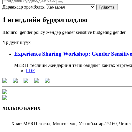
Дараахаар эрэмбэлэх
Гүйцэтгэ.
1 өгөгдлийн бүрдэл олдлоо
Шошго:
gender policy
жендэр
gender sensitive budgeting
gender
Үр дүнг шүүх
Experience Sharing Workshop: Gender Sensitive
MERIT төслийн Жендэрийн тэгш байдлыг хангах мэргэжи
PDF
ХОЛБОО БАРИХ
Хаяг: MERIT төсөл, Монгол улс, Улаанбаатар-15160, Чингэ