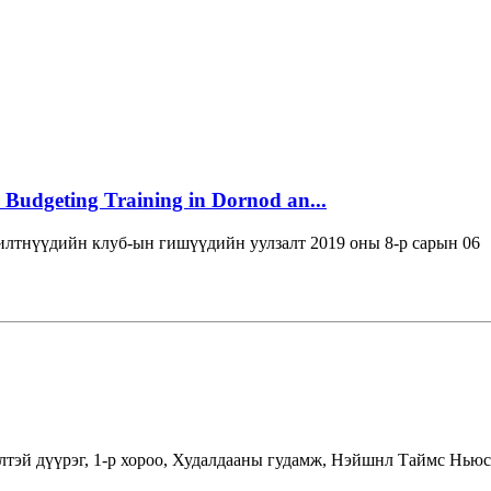
 Budgeting Training in Dornod an...
лтнүүдийн клуб-ын гишүүдийн уулзалт 2019 оны 8-р сарын 06
лтэй дүүрэг, 1-р хороо, Худалдааны гудамж, Нэйшнл Таймс Ньюс 