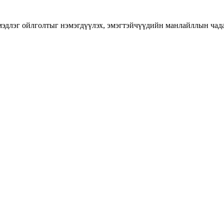
длэг ойлголтыг нэмэгдүүлэх, эмэгтэйчүүдийн манлайллын чадавхы