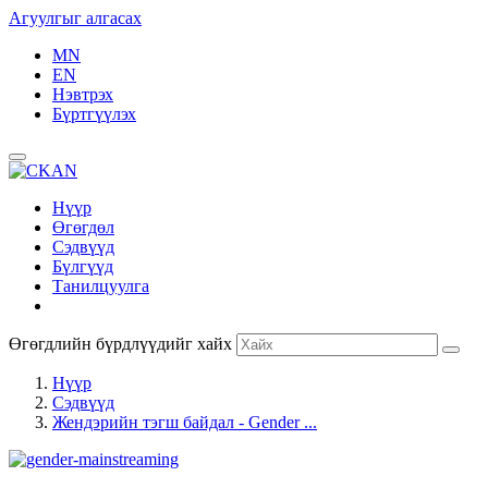
Агуулгыг алгасах
MN
EN
Нэвтрэх
Бүртгүүлэх
Нүүр
Өгөгдөл
Сэдвүүд
Бүлгүүд
Танилцуулга
Өгөгдлийн бүрдлүүдийг хайх
Нүүр
Сэдвүүд
Жендэрийн тэгш байдал - Gender ...