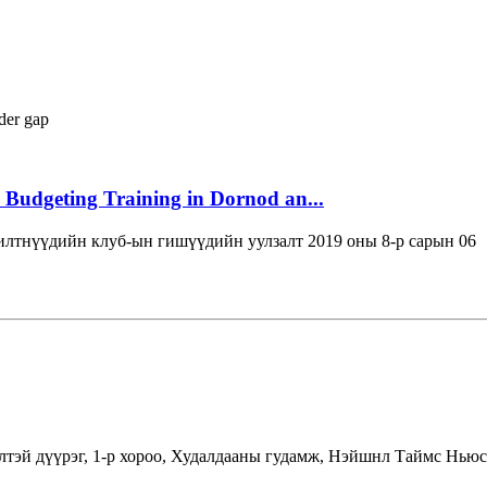
der gap
 Budgeting Training in Dornod an...
лтнүүдийн клуб-ын гишүүдийн уулзалт 2019 оны 8-р сарын 06
лтэй дүүрэг, 1-р хороо, Худалдааны гудамж, Нэйшнл Таймс Ньюс 