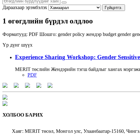
Дараахаар эрэмбэлэх
Гүйцэтгэ.
1 өгөгдлийн бүрдэл олдлоо
Форматууд:
PDF
Шошго:
gender policy
жендэр
budget
gender
gen
Үр дүнг шүүх
Experience Sharing Workshop: Gender Sensitive
MERIT төслийн Жендэрийн тэгш байдлыг хангах мэргэжи
PDF
ХОЛБОО БАРИХ
Хаяг: MERIT төсөл, Монгол улс, Улаанбаатар-15160, Чингэ