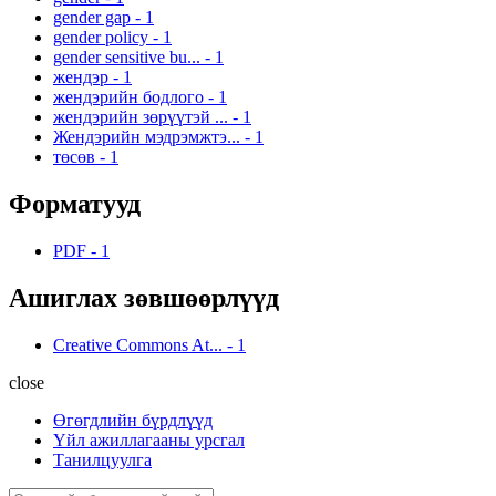
gender gap
-
1
gender policy
-
1
gender sensitive bu...
-
1
жендэр
-
1
жендэрийн бодлого
-
1
жендэрийн зөрүүтэй ...
-
1
Жендэрийн мэдрэмжтэ...
-
1
төсөв
-
1
Форматууд
PDF
-
1
Ашиглах зөвшөөрлүүд
Creative Commons At...
-
1
close
Өгөгдлийн бүрдлүүд
Үйл ажиллагааны урсгал
Танилцуулга