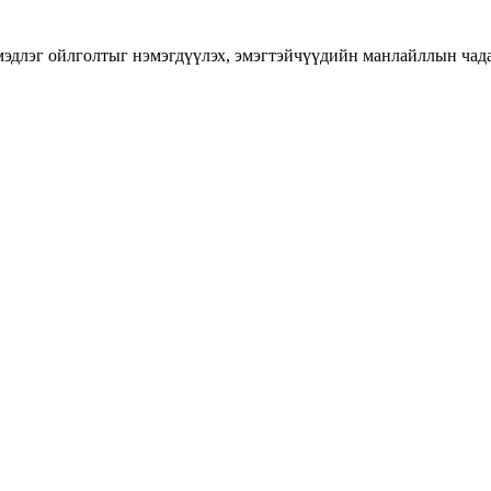
длэг ойлголтыг нэмэгдүүлэх, эмэгтэйчүүдийн манлайллын чадавхы