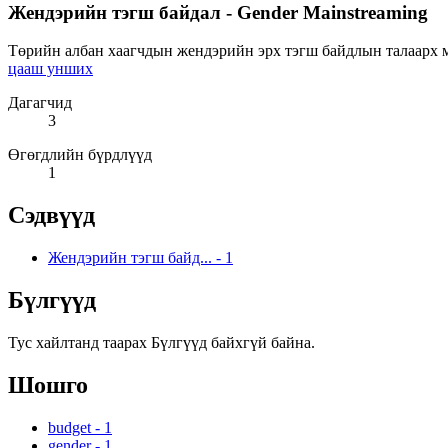
Жендэрийн тэгш байдал - Gender Mainstreaming
Төрийн албан хаагчдын жендэрийн эрх тэгш байдлын талаарх мэ
цааш унших
Дагагчид
3
Өгөгдлийн бүрдлүүд
1
Сэдвүүд
Жендэрийн тэгш байд...
-
1
Бүлгүүд
Тус хайлтанд таарах Бүлгүүд байхгүй байна.
Шошго
budget
-
1
gender
-
1