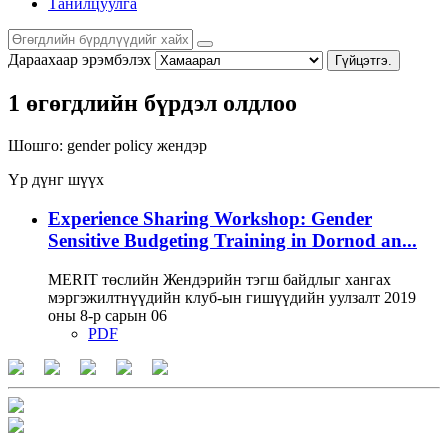
Танилцуулга
Дараахаар эрэмбэлэх
Гүйцэтгэ.
1 өгөгдлийн бүрдэл олдлоо
Шошго:
gender policy
жендэр
Үр дүнг шүүх
Experience Sharing Workshop: Gender
Sensitive Budgeting Training in Dornod an...
MERIT төслийн Жендэрийн тэгш байдлыг хангах
мэргэжилтнүүдийн клуб-ын гишүүдийн уулзалт 2019
оны 8-р сарын 06
PDF