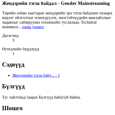
Жендэрийн тэгш байдал - Gender Mainstreaming
Төрийн албан хаагчдын жендэрийн эрх тэгш байдлын талаарх
мэдлэг ойлголтыг нэмэгдүүлэх, эмэгтэйчүүдийн манлайллын
чадавхыг сайжруулах техникийн туслалцаа. Technical
assistance...
цааш унших
Дагагчид
3
Өгөгдлийн бүрдлүүд
1
Сэдвүүд
Жендэрийн тэгш байд...
-
1
Бүлгүүд
Тус хайлтанд таарах Бүлгүүд байхгүй байна.
Шошго