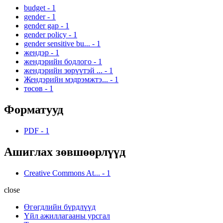
budget
-
1
gender
-
1
gender gap
-
1
gender policy
-
1
gender sensitive bu...
-
1
жендэр
-
1
жендэрийн бодлого
-
1
жендэрийн зөрүүтэй ...
-
1
Жендэрийн мэдрэмжтэ...
-
1
төсөв
-
1
Форматууд
PDF
-
1
Ашиглах зөвшөөрлүүд
Creative Commons At...
-
1
close
Өгөгдлийн бүрдлүүд
Үйл ажиллагааны урсгал