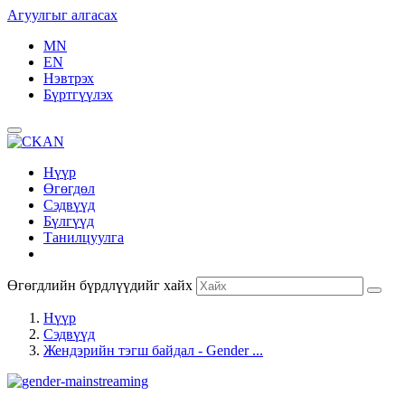
Агуулгыг алгасах
MN
EN
Нэвтрэх
Бүртгүүлэх
Нүүр
Өгөгдөл
Сэдвүүд
Бүлгүүд
Танилцуулга
Өгөгдлийн бүрдлүүдийг хайх
Нүүр
Сэдвүүд
Жендэрийн тэгш байдал - Gender ...