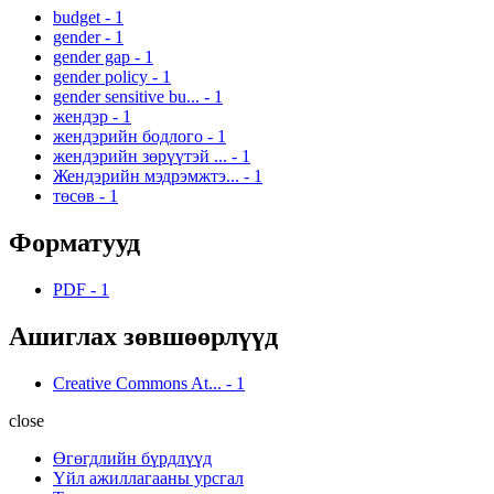
budget
-
1
gender
-
1
gender gap
-
1
gender policy
-
1
gender sensitive bu...
-
1
жендэр
-
1
жендэрийн бодлого
-
1
жендэрийн зөрүүтэй ...
-
1
Жендэрийн мэдрэмжтэ...
-
1
төсөв
-
1
Форматууд
PDF
-
1
Ашиглах зөвшөөрлүүд
Creative Commons At...
-
1
close
Өгөгдлийн бүрдлүүд
Үйл ажиллагааны урсгал