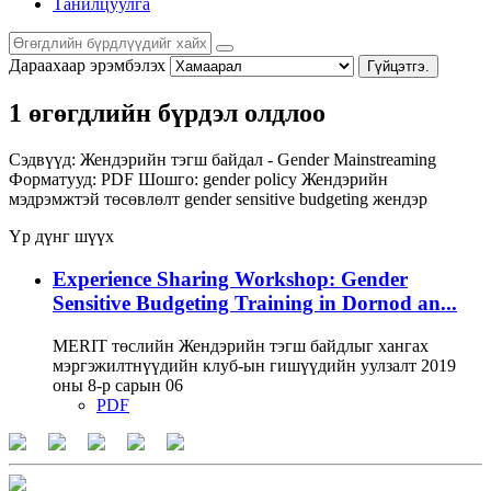
Танилцуулга
Дараахаар эрэмбэлэх
Гүйцэтгэ.
1 өгөгдлийн бүрдэл олдлоо
Сэдвүүд:
Жендэрийн тэгш байдал - Gender Mainstreaming
Форматууд:
PDF
Шошго:
gender policy
Жендэрийн
мэдрэмжтэй төсөвлөлт
gender sensitive budgeting
жендэр
Үр дүнг шүүх
Experience Sharing Workshop: Gender
Sensitive Budgeting Training in Dornod an...
MERIT төслийн Жендэрийн тэгш байдлыг хангах
мэргэжилтнүүдийн клуб-ын гишүүдийн уулзалт 2019
оны 8-р сарын 06
PDF