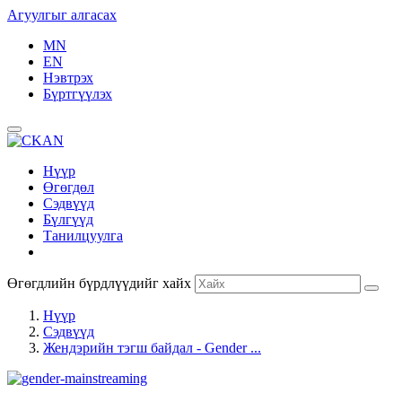
Агуулгыг алгасах
MN
EN
Нэвтрэх
Бүртгүүлэх
Нүүр
Өгөгдөл
Сэдвүүд
Бүлгүүд
Танилцуулга
Өгөгдлийн бүрдлүүдийг хайх
Нүүр
Сэдвүүд
Жендэрийн тэгш байдал - Gender ...