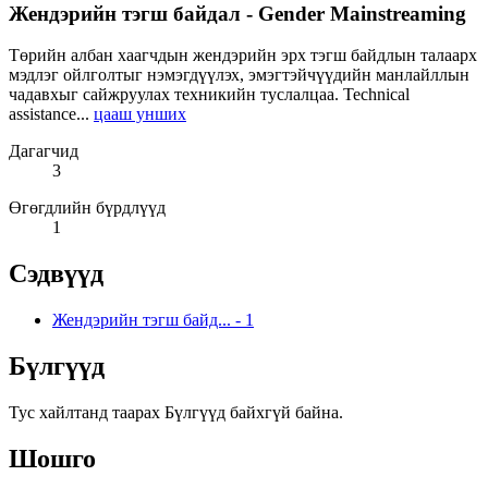
Жендэрийн тэгш байдал - Gender Mainstreaming
Төрийн албан хаагчдын жендэрийн эрх тэгш байдлын талаарх
мэдлэг ойлголтыг нэмэгдүүлэх, эмэгтэйчүүдийн манлайллын
чадавхыг сайжруулах техникийн туслалцаа. Technical
assistance...
цааш унших
Дагагчид
3
Өгөгдлийн бүрдлүүд
1
Сэдвүүд
Жендэрийн тэгш байд...
-
1
Бүлгүүд
Тус хайлтанд таарах Бүлгүүд байхгүй байна.
Шошго