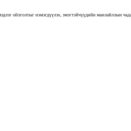
длэг ойлголтыг нэмэгдүүлэх, эмэгтэйчүүдийн манлайллын чадавхы