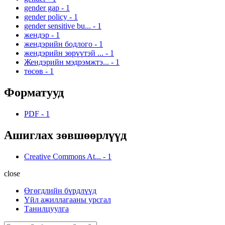
gender gap
-
1
gender policy
-
1
gender sensitive bu...
-
1
жендэр
-
1
жендэрийн бодлого
-
1
жендэрийн зөрүүтэй ...
-
1
Жендэрийн мэдрэмжтэ...
-
1
төсөв
-
1
Форматууд
PDF
-
1
Ашиглах зөвшөөрлүүд
Creative Commons At...
-
1
close
Өгөгдлийн бүрдлүүд
Үйл ажиллагааны урсгал
Танилцуулга