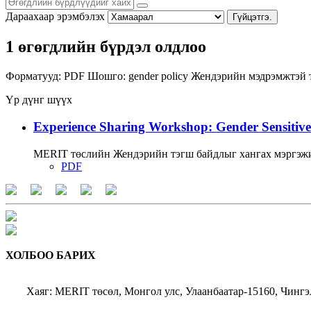
Дараахаар эрэмбэлэх
Гүйцэтгэ.
1 өгөгдлийн бүрдэл олдлоо
Форматууд:
PDF
Шошго:
gender policy
Жендэрийн мэдрэмжтэй 
Үр дүнг шүүх
Experience Sharing Workshop: Gender Sensitive
MERIT төслийн Жендэрийн тэгш байдлыг хангах мэргэжи
PDF
ХОЛБОО БАРИХ
Хаяг: MERIT төсөл, Монгол улс, Улаанбаатар-15160, Чингэ