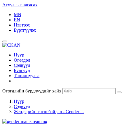
Агуулгыг алгасах
MN
EN
Нэвтрэх
Бүртгүүлэх
Нүүр
Өгөгдөл
Сэдвүүд
Бүлгүүд
Танилцуулга
Өгөгдлийн бүрдлүүдийг хайх
Нүүр
Сэдвүүд
Жендэрийн тэгш байдал - Gender ...