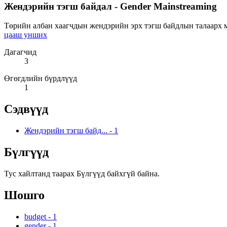
Жендэрийн тэгш байдал - Gender Mainstreaming
Төрийн албан хаагчдын жендэрийн эрх тэгш байдлын талаарх мэ
цааш унших
Дагагчид
3
Өгөгдлийн бүрдлүүд
1
Сэдвүүд
Жендэрийн тэгш байд...
-
1
Бүлгүүд
Тус хайлтанд таарах Бүлгүүд байхгүй байна.
Шошго
budget
-
1
gender
-
1