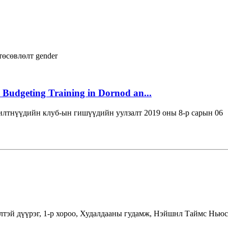
төсөвлөлт
gender
 Budgeting Training in Dornod an...
лтнүүдийн клуб-ын гишүүдийн уулзалт 2019 оны 8-р сарын 06
лтэй дүүрэг, 1-р хороо, Худалдааны гудамж, Нэйшнл Таймс Ньюс 