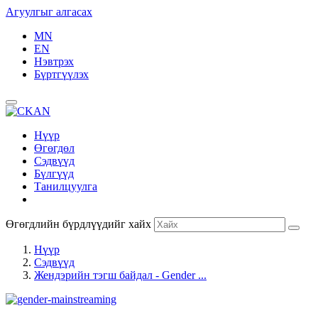
Агуулгыг алгасах
MN
EN
Нэвтрэх
Бүртгүүлэх
Нүүр
Өгөгдөл
Сэдвүүд
Бүлгүүд
Танилцуулга
Өгөгдлийн бүрдлүүдийг хайх
Нүүр
Сэдвүүд
Жендэрийн тэгш байдал - Gender ...