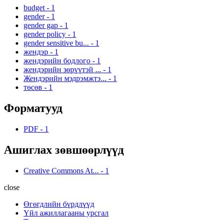
budget
-
1
gender
-
1
gender gap
-
1
gender policy
-
1
gender sensitive bu...
-
1
жендэр
-
1
жендэрийн бодлого
-
1
жендэрийн зөрүүтэй ...
-
1
Жендэрийн мэдрэмжтэ...
-
1
төсөв
-
1
Форматууд
PDF
-
1
Ашиглах зөвшөөрлүүд
Creative Commons At...
-
1
close
Өгөгдлийн бүрдлүүд
Үйл ажиллагааны урсгал