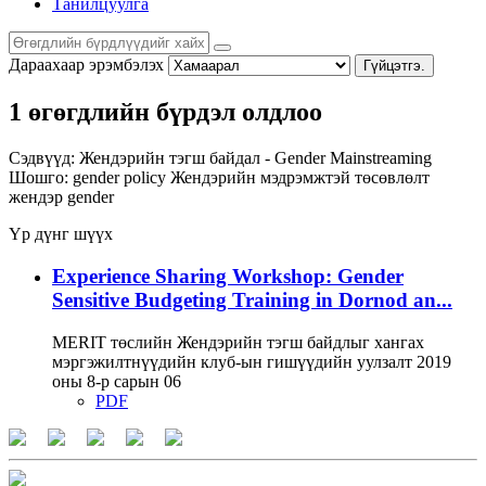
Танилцуулга
Дараахаар эрэмбэлэх
Гүйцэтгэ.
1 өгөгдлийн бүрдэл олдлоо
Сэдвүүд:
Жендэрийн тэгш байдал - Gender Mainstreaming
Шошго:
gender policy
Жендэрийн мэдрэмжтэй төсөвлөлт
жендэр
gender
Үр дүнг шүүх
Experience Sharing Workshop: Gender
Sensitive Budgeting Training in Dornod an...
MERIT төслийн Жендэрийн тэгш байдлыг хангах
мэргэжилтнүүдийн клуб-ын гишүүдийн уулзалт 2019
оны 8-р сарын 06
PDF