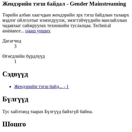
Жендэрийн тэгш байдал - Gender Mainstreaming
Төрийн албан хаагчдын жендэрийн эрх тэгш байдлын талаарх
мэдлэг ойлголтыг нэмэгдүүлэх, эмэгтэйчүүдийн манлайллын
чадавхыг сайжруулах техникийн туслалцаа. Technical
assistance...
цааш унших
Дагагчид
3
Өгөгдлийн бүрдлүүд
1
Сэдвүүд
Жендэрийн тэгш байд...
-
1
Бүлгүүд
Тус хайлтанд таарах Бүлгүүд байхгүй байна.
Шошго