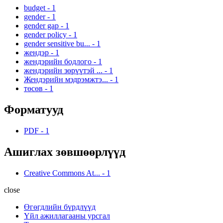
budget
-
1
gender
-
1
gender gap
-
1
gender policy
-
1
gender sensitive bu...
-
1
жендэр
-
1
жендэрийн бодлого
-
1
жендэрийн зөрүүтэй ...
-
1
Жендэрийн мэдрэмжтэ...
-
1
төсөв
-
1
Форматууд
PDF
-
1
Ашиглах зөвшөөрлүүд
Creative Commons At...
-
1
close
Өгөгдлийн бүрдлүүд
Үйл ажиллагааны урсгал