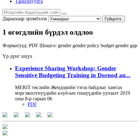
Танилцуулга
Дараахаар эрэмбэлэх
Гүйцэтгэ.
1 өгөгдлийн бүрдэл олдлоо
Форматууд:
PDF
Шошго:
gender
gender policy
budget
gender gap
Үр дүнг шүүх
Experience Sharing Workshop: Gender
Sensitive Budgeting Training in Dornod an...
MERIT төслийн Жендэрийн тэгш байдлыг хангах
мэргэжилтнүүдийн клуб-ын гишүүдийн уулзалт 2019
оны 8-р сарын 06
PDF