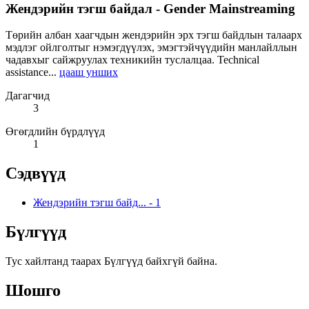
Жендэрийн тэгш байдал - Gender Mainstreaming
Төрийн албан хаагчдын жендэрийн эрх тэгш байдлын талаарх
мэдлэг ойлголтыг нэмэгдүүлэх, эмэгтэйчүүдийн манлайллын
чадавхыг сайжруулах техникийн туслалцаа. Technical
assistance...
цааш унших
Дагагчид
3
Өгөгдлийн бүрдлүүд
1
Сэдвүүд
Жендэрийн тэгш байд...
-
1
Бүлгүүд
Тус хайлтанд таарах Бүлгүүд байхгүй байна.
Шошго