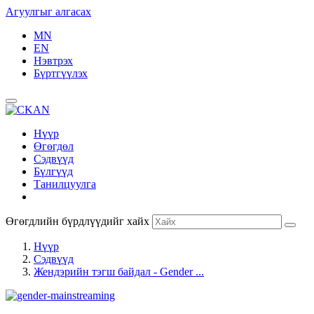
Агуулгыг алгасах
MN
EN
Нэвтрэх
Бүртгүүлэх
Нүүр
Өгөгдөл
Сэдвүүд
Бүлгүүд
Танилцуулга
Өгөгдлийн бүрдлүүдийг хайх
Нүүр
Сэдвүүд
Жендэрийн тэгш байдал - Gender ...