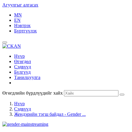
Агуулгыг алгасах
MN
EN
Нэвтрэх
Бүртгүүлэх
Нүүр
Өгөгдөл
Сэдвүүд
Бүлгүүд
Танилцуулга
Өгөгдлийн бүрдлүүдийг хайх
Нүүр
Сэдвүүд
Жендэрийн тэгш байдал - Gender ...