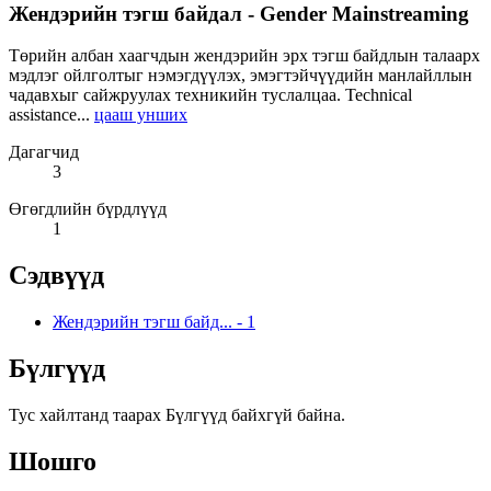
Жендэрийн тэгш байдал - Gender Mainstreaming
Төрийн албан хаагчдын жендэрийн эрх тэгш байдлын талаарх
мэдлэг ойлголтыг нэмэгдүүлэх, эмэгтэйчүүдийн манлайллын
чадавхыг сайжруулах техникийн туслалцаа. Technical
assistance...
цааш унших
Дагагчид
3
Өгөгдлийн бүрдлүүд
1
Сэдвүүд
Жендэрийн тэгш байд...
-
1
Бүлгүүд
Тус хайлтанд таарах Бүлгүүд байхгүй байна.
Шошго