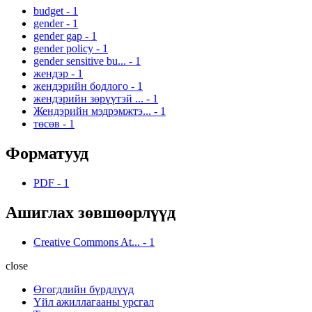
budget
-
1
gender
-
1
gender gap
-
1
gender policy
-
1
gender sensitive bu...
-
1
жендэр
-
1
жендэрийн бодлого
-
1
жендэрийн зөрүүтэй ...
-
1
Жендэрийн мэдрэмжтэ...
-
1
төсөв
-
1
Форматууд
PDF
-
1
Ашиглах зөвшөөрлүүд
Creative Commons At...
-
1
close
Өгөгдлийн бүрдлүүд
Үйл ажиллагааны урсгал