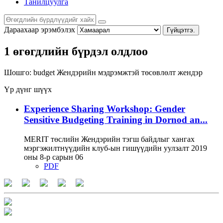
Танилцуулга
Дараахаар эрэмбэлэх
Гүйцэтгэ.
1 өгөгдлийн бүрдэл олдлоо
Шошго:
budget
Жендэрийн мэдрэмжтэй төсөвлөлт
жендэр
Үр дүнг шүүх
Experience Sharing Workshop: Gender
Sensitive Budgeting Training in Dornod an...
MERIT төслийн Жендэрийн тэгш байдлыг хангах
мэргэжилтнүүдийн клуб-ын гишүүдийн уулзалт 2019
оны 8-р сарын 06
PDF