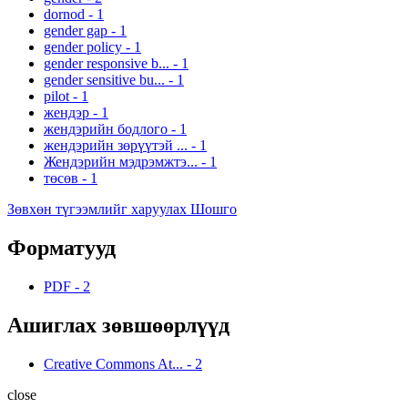
dornod
-
1
gender gap
-
1
gender policy
-
1
gender responsive b...
-
1
gender sensitive bu...
-
1
pilot
-
1
жендэр
-
1
жендэрийн бодлого
-
1
жендэрийн зөрүүтэй ...
-
1
Жендэрийн мэдрэмжтэ...
-
1
төсөв
-
1
Зөвхөн түгээмлийг харуулах Шошго
Форматууд
PDF
-
2
Ашиглах зөвшөөрлүүд
Creative Commons At...
-
2
close