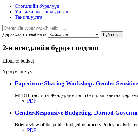
Өгөгдлийн бүрдлүүд
Үйл ажиллагааны урсгал
Танилцуулга
Дараахаар эрэмбэлэх
Гүйцэтгэ.
2-н өгөгдлийн бүрдэл олдлоо
Шошго:
budget
Үр дүнг шүүх
Experience Sharing Workshop: Gender Sensitive
MERIT төслийн Жендэрийн тэгш байдлыг хангах мэргэжи
PDF
Gender-Responsive Budgeting, Dornod Governmen
Brief review of the public budgeting process Policy analysis by
PDF