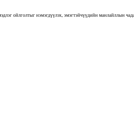
длэг ойлголтыг нэмэгдүүлэх, эмэгтэйчүүдийн манлайллын чадавхы