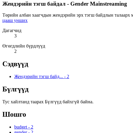
Жендэрийн тэгш байдал - Gender Mainstreaming
Төрийн албан хаагчдын жендэрийн эрх тэгш байдлын талаарх мэ
цааш унших
Дагагчид
3
Өгөгдлийн бүрдлүүд
2
Сэдвүүд
Жендэрийн тэгш байд...
-
2
Бүлгүүд
Тус хайлтанд таарах Бүлгүүд байхгүй байна.
Шошго
budget
-
2
gender
-
2