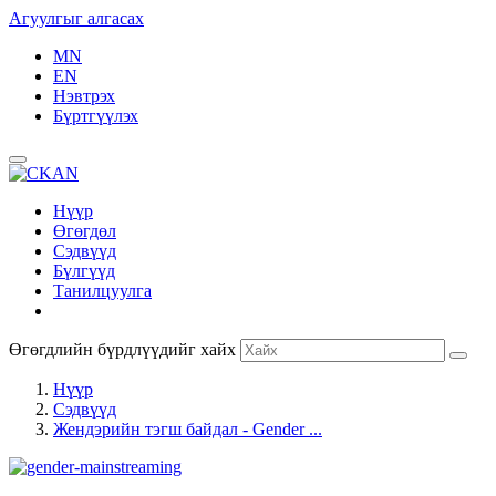
Агуулгыг алгасах
MN
EN
Нэвтрэх
Бүртгүүлэх
Нүүр
Өгөгдөл
Сэдвүүд
Бүлгүүд
Танилцуулга
Өгөгдлийн бүрдлүүдийг хайх
Нүүр
Сэдвүүд
Жендэрийн тэгш байдал - Gender ...