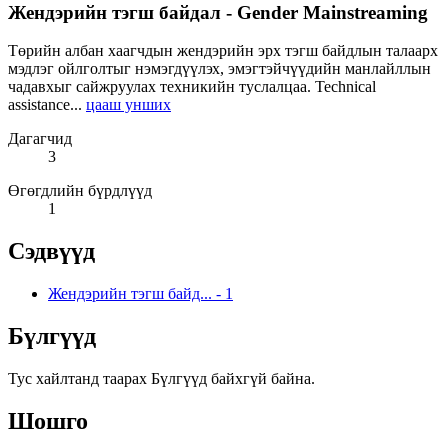
Жендэрийн тэгш байдал - Gender Mainstreaming
Төрийн албан хаагчдын жендэрийн эрх тэгш байдлын талаарх
мэдлэг ойлголтыг нэмэгдүүлэх, эмэгтэйчүүдийн манлайллын
чадавхыг сайжруулах техникийн туслалцаа. Technical
assistance...
цааш унших
Дагагчид
3
Өгөгдлийн бүрдлүүд
1
Сэдвүүд
Жендэрийн тэгш байд...
-
1
Бүлгүүд
Тус хайлтанд таарах Бүлгүүд байхгүй байна.
Шошго