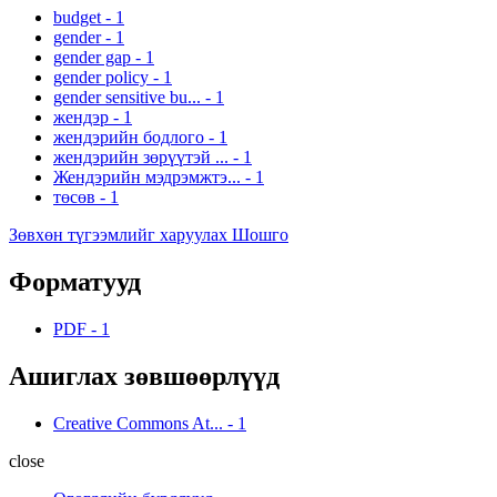
budget
-
1
gender
-
1
gender gap
-
1
gender policy
-
1
gender sensitive bu...
-
1
жендэр
-
1
жендэрийн бодлого
-
1
жендэрийн зөрүүтэй ...
-
1
Жендэрийн мэдрэмжтэ...
-
1
төсөв
-
1
Зөвхөн түгээмлийг харуулах Шошго
Форматууд
PDF
-
1
Ашиглах зөвшөөрлүүд
Creative Commons At...
-
1
close