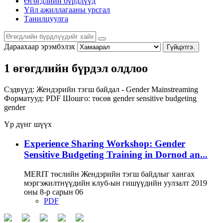
Өгөгдлийн бүрдлүүд
Үйл ажиллагааны урсгал
Танилцуулга
Дараахаар эрэмбэлэх
Гүйцэтгэ.
1 өгөгдлийн бүрдэл олдлоо
Сэдвүүд:
Жендэрийн тэгш байдал - Gender Mainstreaming
Форматууд:
PDF
Шошго:
төсөв
gender sensitive budgeting
gender
Үр дүнг шүүх
Experience Sharing Workshop: Gender
Sensitive Budgeting Training in Dornod an...
MERIT төслийн Жендэрийн тэгш байдлыг хангах
мэргэжилтнүүдийн клуб-ын гишүүдийн уулзалт 2019
оны 8-р сарын 06
PDF