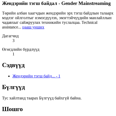
Жендэрийн тэгш байдал - Gender Mainstreaming
Төрийн албан хаагчдын жендэрийн эрх тэгш байдлын талаарх
мэдлэг ойлголтыг нэмэгдүүлэх, эмэгтэйчүүдийн манлайллын
чадавхыг сайжруулах техникийн туслалцаа. Technical
assistance...
цааш унших
Дагагчид
3
Өгөгдлийн бүрдлүүд
1
Сэдвүүд
Жендэрийн тэгш байд...
-
1
Бүлгүүд
Тус хайлтанд таарах Бүлгүүд байхгүй байна.
Шошго