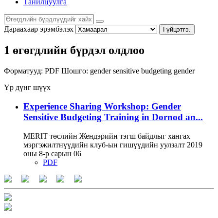
Танилцуулга
Дараахаар эрэмбэлэх
Гүйцэтгэ.
1 өгөгдлийн бүрдэл олдлоо
Форматууд:
PDF
Шошго:
gender sensitive budgeting
gender
Үр дүнг шүүх
Experience Sharing Workshop: Gender
Sensitive Budgeting Training in Dornod an...
MERIT төслийн Жендэрийн тэгш байдлыг хангах
мэргэжилтнүүдийн клуб-ын гишүүдийн уулзалт 2019
оны 8-р сарын 06
PDF