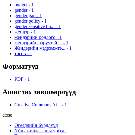
budget
-
1
gender
-
1
gender gap
-
1
gender policy
-
1
gender sensitive bu...
-
1
жендэр
-
1
жендэрийн бодлого
-
1
жендэрийн зөрүүтэй ...
-
1
Жендэрийн мэдрэмжтэ...
-
1
төсөв
-
1
Форматууд
PDF
-
1
Ашиглах зөвшөөрлүүд
Creative Commons At...
-
1
close
Өгөгдлийн бүрдлүүд
Үйл ажиллагааны урсгал