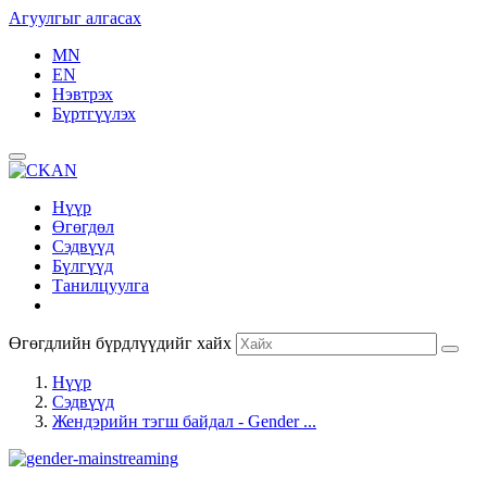
Агуулгыг алгасах
MN
EN
Нэвтрэх
Бүртгүүлэх
Нүүр
Өгөгдөл
Сэдвүүд
Бүлгүүд
Танилцуулга
Өгөгдлийн бүрдлүүдийг хайх
Нүүр
Сэдвүүд
Жендэрийн тэгш байдал - Gender ...