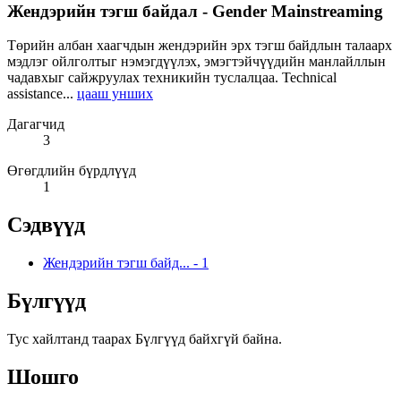
Жендэрийн тэгш байдал - Gender Mainstreaming
Төрийн албан хаагчдын жендэрийн эрх тэгш байдлын талаарх
мэдлэг ойлголтыг нэмэгдүүлэх, эмэгтэйчүүдийн манлайллын
чадавхыг сайжруулах техникийн туслалцаа. Technical
assistance...
цааш унших
Дагагчид
3
Өгөгдлийн бүрдлүүд
1
Сэдвүүд
Жендэрийн тэгш байд...
-
1
Бүлгүүд
Тус хайлтанд таарах Бүлгүүд байхгүй байна.
Шошго