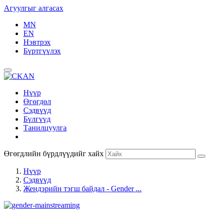
Агуулгыг алгасах
MN
EN
Нэвтрэх
Бүртгүүлэх
Нүүр
Өгөгдөл
Сэдвүүд
Бүлгүүд
Танилцуулга
Өгөгдлийн бүрдлүүдийг хайх
Нүүр
Сэдвүүд
Жендэрийн тэгш байдал - Gender ...