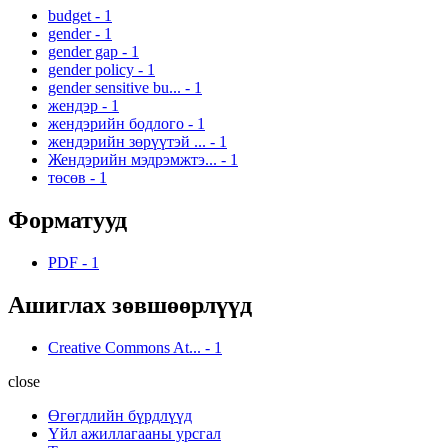
budget
-
1
gender
-
1
gender gap
-
1
gender policy
-
1
gender sensitive bu...
-
1
жендэр
-
1
жендэрийн бодлого
-
1
жендэрийн зөрүүтэй ...
-
1
Жендэрийн мэдрэмжтэ...
-
1
төсөв
-
1
Форматууд
PDF
-
1
Ашиглах зөвшөөрлүүд
Creative Commons At...
-
1
close
Өгөгдлийн бүрдлүүд
Үйл ажиллагааны урсгал