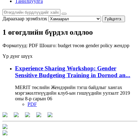
Танилцуулга
Дараахаар эрэмбэлэх
Гүйцэтгэ.
1 өгөгдлийн бүрдэл олдлоо
Форматууд:
PDF
Шошго:
budget
төсөв
gender policy
жендэр
Үр дүнг шүүх
Experience Sharing Workshop: Gender
Sensitive Budgeting Training in Dornod an...
MERIT төслийн Жендэрийн тэгш байдлыг хангах
мэргэжилтнүүдийн клуб-ын гишүүдийн уулзалт 2019
оны 8-р сарын 06
PDF