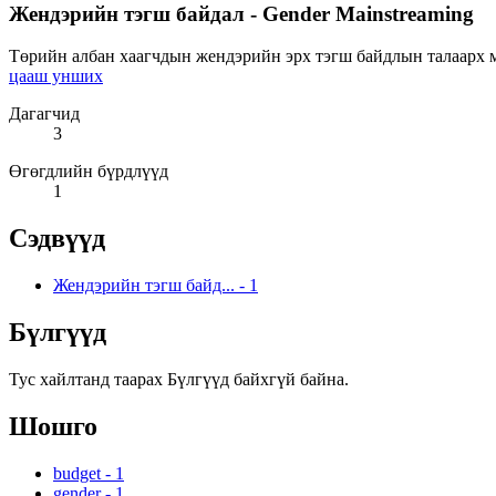
Жендэрийн тэгш байдал - Gender Mainstreaming
Төрийн албан хаагчдын жендэрийн эрх тэгш байдлын талаарх мэ
цааш унших
Дагагчид
3
Өгөгдлийн бүрдлүүд
1
Сэдвүүд
Жендэрийн тэгш байд...
-
1
Бүлгүүд
Тус хайлтанд таарах Бүлгүүд байхгүй байна.
Шошго
budget
-
1
gender
-
1