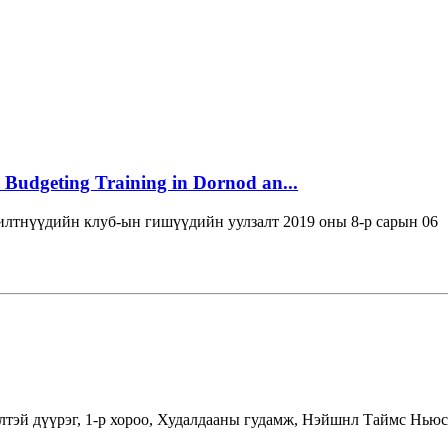
 Budgeting Training in Dornod an...
лтнүүдийн клуб-ын гишүүдийн уулзалт 2019 оны 8-р сарын 06
лтэй дүүрэг, 1-р хороо, Худалдааны гудамж, Нэйшнл Таймс Ньюс 