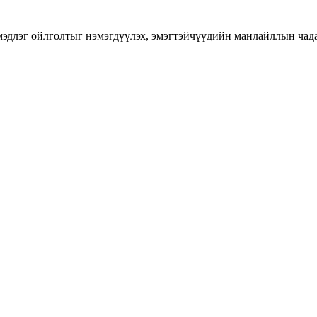
длэг ойлголтыг нэмэгдүүлэх, эмэгтэйчүүдийн манлайллын чадавхы