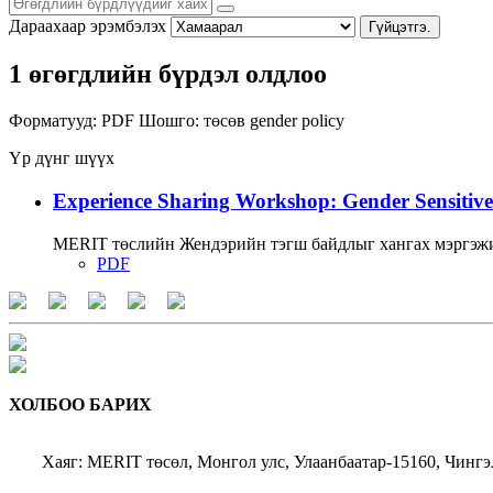
Дараахаар эрэмбэлэх
Гүйцэтгэ.
1 өгөгдлийн бүрдэл олдлоо
Форматууд:
PDF
Шошго:
төсөв
gender policy
Үр дүнг шүүх
Experience Sharing Workshop: Gender Sensitive
MERIT төслийн Жендэрийн тэгш байдлыг хангах мэргэжи
PDF
ХОЛБОО БАРИХ
Хаяг: MERIT төсөл, Монгол улс, Улаанбаатар-15160, Чингэ