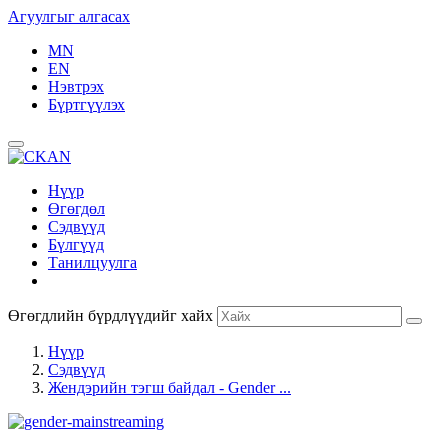
Агуулгыг алгасах
MN
EN
Нэвтрэх
Бүртгүүлэх
Нүүр
Өгөгдөл
Сэдвүүд
Бүлгүүд
Танилцуулга
Өгөгдлийн бүрдлүүдийг хайх
Нүүр
Сэдвүүд
Жендэрийн тэгш байдал - Gender ...