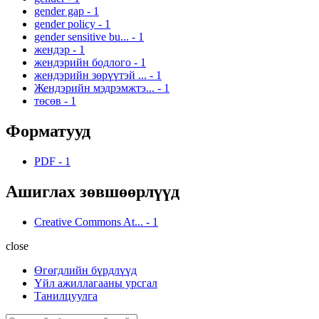
gender gap
-
1
gender policy
-
1
gender sensitive bu...
-
1
жендэр
-
1
жендэрийн бодлого
-
1
жендэрийн зөрүүтэй ...
-
1
Жендэрийн мэдрэмжтэ...
-
1
төсөв
-
1
Форматууд
PDF
-
1
Ашиглах зөвшөөрлүүд
Creative Commons At...
-
1
close
Өгөгдлийн бүрдлүүд
Үйл ажиллагааны урсгал
Танилцуулга