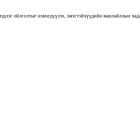
длэг ойлголтыг нэмэгдүүлэх, эмэгтэйчүүдийн манлайллын чадавхы