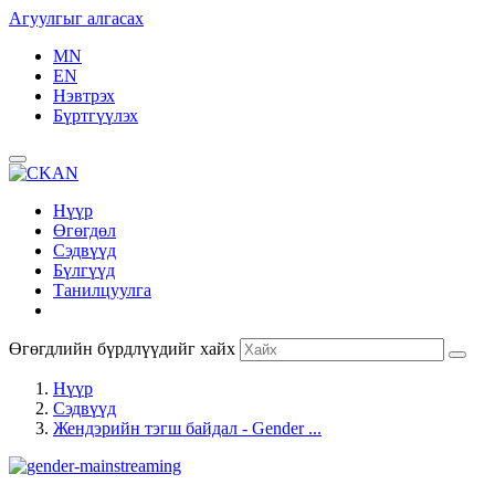
Агуулгыг алгасах
MN
EN
Нэвтрэх
Бүртгүүлэх
Нүүр
Өгөгдөл
Сэдвүүд
Бүлгүүд
Танилцуулга
Өгөгдлийн бүрдлүүдийг хайх
Нүүр
Сэдвүүд
Жендэрийн тэгш байдал - Gender ...