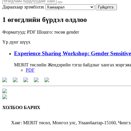
Дараахаар эрэмбэлэх
Гүйцэтгэ.
1 өгөгдлийн бүрдэл олдлоо
Форматууд:
PDF
Шошго:
төсөв
gender
Үр дүнг шүүх
Experience Sharing Workshop: Gender Sensitive
MERIT төслийн Жендэрийн тэгш байдлыг хангах мэргэжи
PDF
ХОЛБОО БАРИХ
Хаяг: MERIT төсөл, Монгол улс, Улаанбаатар-15160, Чингэ