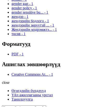
gender gap
-
1
gender policy
-
1
gender sensitive bu...
-
1
жендэр
-
1
жендэрийн бодлого
-
1
жендэрийн зөрүүтэй ...
-
1
Жендэрийн мэдрэмжтэ...
-
1
төсөв
-
1
Форматууд
PDF
-
1
Ашиглах зөвшөөрлүүд
Creative Commons At...
-
1
close
Өгөгдлийн бүрдлүүд
Үйл ажиллагааны урсгал
Танилцуулга