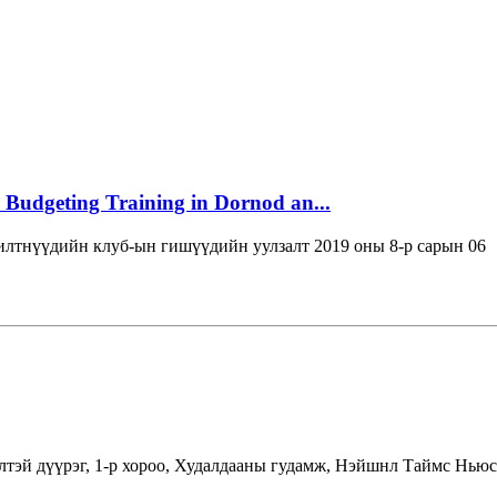
 Budgeting Training in Dornod an...
лтнүүдийн клуб-ын гишүүдийн уулзалт 2019 оны 8-р сарын 06
лтэй дүүрэг, 1-р хороо, Худалдааны гудамж, Нэйшнл Таймс Ньюс 