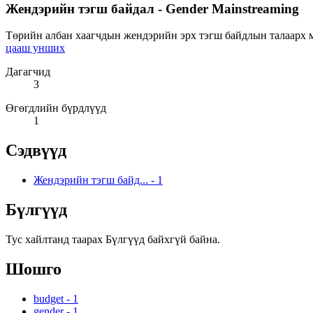
Жендэрийн тэгш байдал - Gender Mainstreaming
Төрийн албан хаагчдын жендэрийн эрх тэгш байдлын талаарх мэ
цааш унших
Дагагчид
3
Өгөгдлийн бүрдлүүд
1
Сэдвүүд
Жендэрийн тэгш байд...
-
1
Бүлгүүд
Тус хайлтанд таарах Бүлгүүд байхгүй байна.
Шошго
budget
-
1
gender
-
1