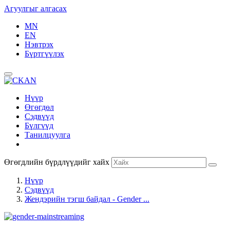
Агуулгыг алгасах
MN
EN
Нэвтрэх
Бүртгүүлэх
Нүүр
Өгөгдөл
Сэдвүүд
Бүлгүүд
Танилцуулга
Өгөгдлийн бүрдлүүдийг хайх
Нүүр
Сэдвүүд
Жендэрийн тэгш байдал - Gender ...