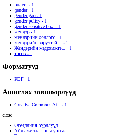
budget
-
1
gender
-
1
gender gap
-
1
gender policy
-
1
gender sensitive bu...
-
1
жендэр
-
1
жендэрийн бодлого
-
1
жендэрийн зөрүүтэй ...
-
1
Жендэрийн мэдрэмжтэ...
-
1
төсөв
-
1
Форматууд
PDF
-
1
Ашиглах зөвшөөрлүүд
Creative Commons At...
-
1
close
Өгөгдлийн бүрдлүүд
Үйл ажиллагааны урсгал