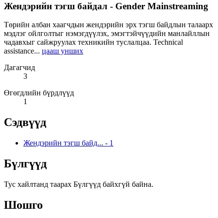
Жендэрийн тэгш байдал - Gender Mainstreaming
Төрийн албан хаагчдын жендэрийн эрх тэгш байдлын талаарх
мэдлэг ойлголтыг нэмэгдүүлэх, эмэгтэйчүүдийн манлайллын
чадавхыг сайжруулах техникийн туслалцаа. Technical
assistance...
цааш унших
Дагагчид
3
Өгөгдлийн бүрдлүүд
1
Сэдвүүд
Жендэрийн тэгш байд...
-
1
Бүлгүүд
Тус хайлтанд таарах Бүлгүүд байхгүй байна.
Шошго