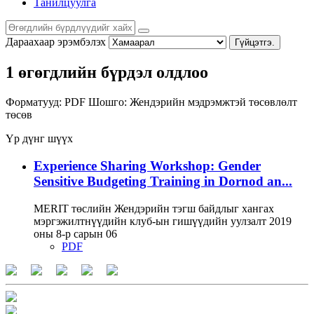
Танилцуулга
Дараахаар эрэмбэлэх
Гүйцэтгэ.
1 өгөгдлийн бүрдэл олдлоо
Форматууд:
PDF
Шошго:
Жендэрийн мэдрэмжтэй төсөвлөлт
төсөв
Үр дүнг шүүх
Experience Sharing Workshop: Gender
Sensitive Budgeting Training in Dornod an...
MERIT төслийн Жендэрийн тэгш байдлыг хангах
мэргэжилтнүүдийн клуб-ын гишүүдийн уулзалт 2019
оны 8-р сарын 06
PDF