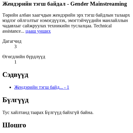
Жендэрийн тэгш байдал - Gender Mainstreaming
Төрийн албан хаагчдын жендэрийн эрх тэгш байдлын талаарх
мэдлэг ойлголтыг нэмэгдүүлэх, эмэгтэйчүүдийн манлайллын
чадавхыг сайжруулах техникийн туслалцаа. Technical
assistance...
цааш унших
Дагагчид
3
Өгөгдлийн бүрдлүүд
1
Сэдвүүд
Жендэрийн тэгш байд...
-
1
Бүлгүүд
Тус хайлтанд таарах Бүлгүүд байхгүй байна.
Шошго