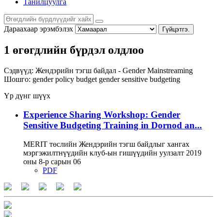
Танилцуулга
Дараахаар эрэмбэлэх
Гүйцэтгэ.
1 өгөгдлийн бүрдэл олдлоо
Сэдвүүд:
Жендэрийн тэгш байдал - Gender Mainstreaming
Шошго:
gender policy
budget
gender sensitive budgeting
Үр дүнг шүүх
Experience Sharing Workshop: Gender
Sensitive Budgeting Training in Dornod an...
MERIT төслийн Жендэрийн тэгш байдлыг хангах
мэргэжилтнүүдийн клуб-ын гишүүдийн уулзалт 2019
оны 8-р сарын 06
PDF