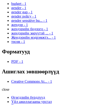
budget
-
1
gender
-
1
gender gap
-
1
gender policy
-
1
gender sensitive bu...
-
1
жендэр
-
1
жендэрийн бодлого
-
1
жендэрийн зөрүүтэй ...
-
1
Жендэрийн мэдрэмжтэ...
-
1
төсөв
-
1
Форматууд
PDF
-
1
Ашиглах зөвшөөрлүүд
Creative Commons At...
-
1
close
Өгөгдлийн бүрдлүүд
Үйл ажиллагааны урсгал