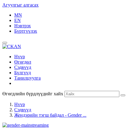
Агуулгыг алгасах
MN
EN
Нэвтрэх
Бүртгүүлэх
Нүүр
Өгөгдөл
Сэдвүүд
Бүлгүүд
Танилцуулга
Өгөгдлийн бүрдлүүдийг хайх
Нүүр
Сэдвүүд
Жендэрийн тэгш байдал - Gender ...