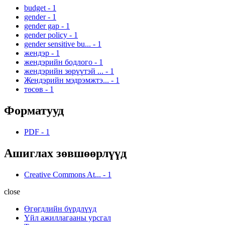
budget
-
1
gender
-
1
gender gap
-
1
gender policy
-
1
gender sensitive bu...
-
1
жендэр
-
1
жендэрийн бодлого
-
1
жендэрийн зөрүүтэй ...
-
1
Жендэрийн мэдрэмжтэ...
-
1
төсөв
-
1
Форматууд
PDF
-
1
Ашиглах зөвшөөрлүүд
Creative Commons At...
-
1
close
Өгөгдлийн бүрдлүүд
Үйл ажиллагааны урсгал