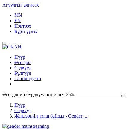
Агуулгыг алгасах
MN
EN
Нэвтрэх
Бүртгүүлэх
Нүүр
Өгөгдөл
Сэдвүүд
Бүлгүүд
Танилцуулга
Өгөгдлийн бүрдлүүдийг хайх
Нүүр
Сэдвүүд
Жендэрийн тэгш байдал - Gender ...