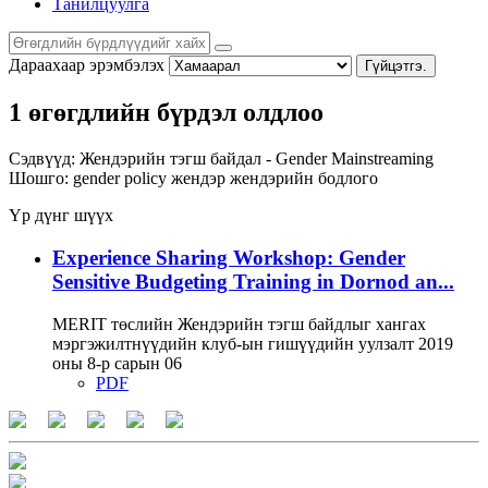
Танилцуулга
Дараахаар эрэмбэлэх
Гүйцэтгэ.
1 өгөгдлийн бүрдэл олдлоо
Сэдвүүд:
Жендэрийн тэгш байдал - Gender Mainstreaming
Шошго:
gender policy
жендэр
жендэрийн бодлого
Үр дүнг шүүх
Experience Sharing Workshop: Gender
Sensitive Budgeting Training in Dornod an...
MERIT төслийн Жендэрийн тэгш байдлыг хангах
мэргэжилтнүүдийн клуб-ын гишүүдийн уулзалт 2019
оны 8-р сарын 06
PDF