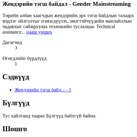
Жендэрийн тэгш байдал - Gender Mainstreaming
Төрийн албан хаагчдын жендэрийн эрх тэгш байдлын талаарх
мэдлэг ойлголтыг нэмэгдүүлэх, эмэгтэйчүүдийн манлайллын
чадавхыг сайжруулах техникийн туслалцаа. Technical
assistance...
цааш унших
Дагагчид
3
Өгөгдлийн бүрдлүүд
1
Сэдвүүд
Жендэрийн тэгш байд...
-
1
Бүлгүүд
Тус хайлтанд таарах Бүлгүүд байхгүй байна.
Шошго