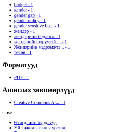
budget
-
1
gender
-
1
gender gap
-
1
gender policy
-
1
gender sensitive bu...
-
1
жендэр
-
1
жендэрийн бодлого
-
1
жендэрийн зөрүүтэй ...
-
1
Жендэрийн мэдрэмжтэ...
-
1
төсөв
-
1
Форматууд
PDF
-
1
Ашиглах зөвшөөрлүүд
Creative Commons At...
-
1
close
Өгөгдлийн бүрдлүүд
Үйл ажиллагааны урсгал