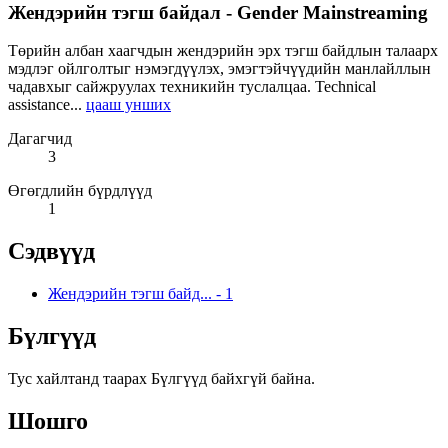
Жендэрийн тэгш байдал - Gender Mainstreaming
Төрийн албан хаагчдын жендэрийн эрх тэгш байдлын талаарх
мэдлэг ойлголтыг нэмэгдүүлэх, эмэгтэйчүүдийн манлайллын
чадавхыг сайжруулах техникийн туслалцаа. Technical
assistance...
цааш унших
Дагагчид
3
Өгөгдлийн бүрдлүүд
1
Сэдвүүд
Жендэрийн тэгш байд...
-
1
Бүлгүүд
Тус хайлтанд таарах Бүлгүүд байхгүй байна.
Шошго