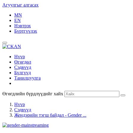
Агуулгыг алгасах
MN
EN
Нэвтрэх
Бүртгүүлэх
Нүүр
Өгөгдөл
Сэдвүүд
Бүлгүүд
Танилцуулга
Өгөгдлийн бүрдлүүдийг хайх
Нүүр
Сэдвүүд
Жендэрийн тэгш байдал - Gender ...