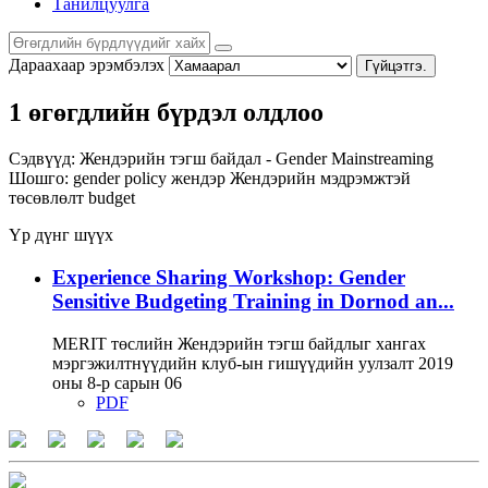
Танилцуулга
Дараахаар эрэмбэлэх
Гүйцэтгэ.
1 өгөгдлийн бүрдэл олдлоо
Сэдвүүд:
Жендэрийн тэгш байдал - Gender Mainstreaming
Шошго:
gender policy
жендэр
Жендэрийн мэдрэмжтэй
төсөвлөлт
budget
Үр дүнг шүүх
Experience Sharing Workshop: Gender
Sensitive Budgeting Training in Dornod an...
MERIT төслийн Жендэрийн тэгш байдлыг хангах
мэргэжилтнүүдийн клуб-ын гишүүдийн уулзалт 2019
оны 8-р сарын 06
PDF