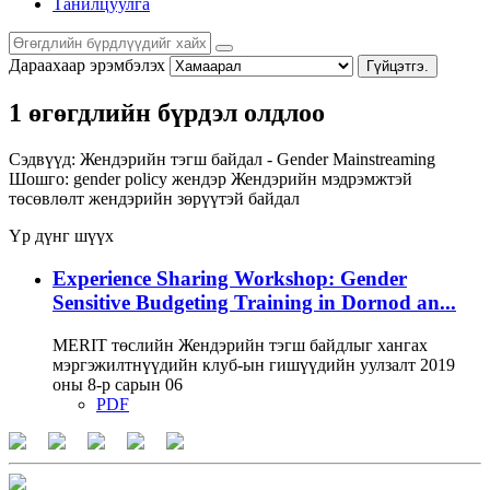
Танилцуулга
Дараахаар эрэмбэлэх
Гүйцэтгэ.
1 өгөгдлийн бүрдэл олдлоо
Сэдвүүд:
Жендэрийн тэгш байдал - Gender Mainstreaming
Шошго:
gender policy
жендэр
Жендэрийн мэдрэмжтэй
төсөвлөлт
жендэрийн зөрүүтэй байдал
Үр дүнг шүүх
Experience Sharing Workshop: Gender
Sensitive Budgeting Training in Dornod an...
MERIT төслийн Жендэрийн тэгш байдлыг хангах
мэргэжилтнүүдийн клуб-ын гишүүдийн уулзалт 2019
оны 8-р сарын 06
PDF