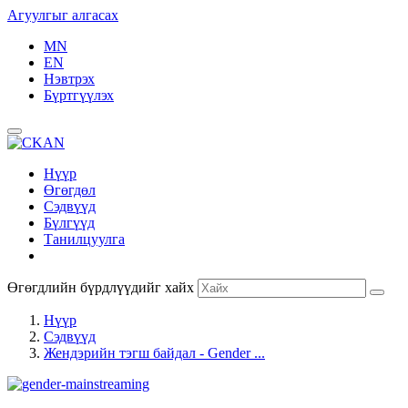
Агуулгыг алгасах
MN
EN
Нэвтрэх
Бүртгүүлэх
Нүүр
Өгөгдөл
Сэдвүүд
Бүлгүүд
Танилцуулга
Өгөгдлийн бүрдлүүдийг хайх
Нүүр
Сэдвүүд
Жендэрийн тэгш байдал - Gender ...