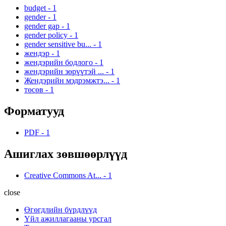
budget
-
1
gender
-
1
gender gap
-
1
gender policy
-
1
gender sensitive bu...
-
1
жендэр
-
1
жендэрийн бодлого
-
1
жендэрийн зөрүүтэй ...
-
1
Жендэрийн мэдрэмжтэ...
-
1
төсөв
-
1
Форматууд
PDF
-
1
Ашиглах зөвшөөрлүүд
Creative Commons At...
-
1
close
Өгөгдлийн бүрдлүүд
Үйл ажиллагааны урсгал