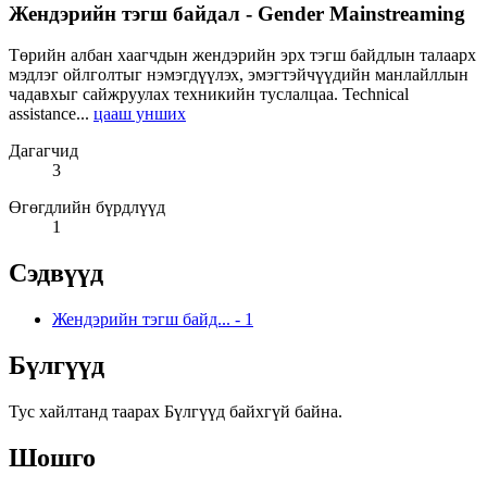
Жендэрийн тэгш байдал - Gender Mainstreaming
Төрийн албан хаагчдын жендэрийн эрх тэгш байдлын талаарх
мэдлэг ойлголтыг нэмэгдүүлэх, эмэгтэйчүүдийн манлайллын
чадавхыг сайжруулах техникийн туслалцаа. Technical
assistance...
цааш унших
Дагагчид
3
Өгөгдлийн бүрдлүүд
1
Сэдвүүд
Жендэрийн тэгш байд...
-
1
Бүлгүүд
Тус хайлтанд таарах Бүлгүүд байхгүй байна.
Шошго