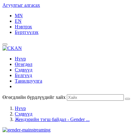
Агуулгыг алгасах
MN
EN
Нэвтрэх
Бүртгүүлэх
Нүүр
Өгөгдөл
Сэдвүүд
Бүлгүүд
Танилцуулга
Өгөгдлийн бүрдлүүдийг хайх
Нүүр
Сэдвүүд
Жендэрийн тэгш байдал - Gender ...