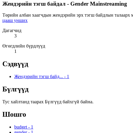
Жендэрийн тэгш байдал - Gender Mainstreaming
Төрийн албан хаагчдын жендэрийн эрх тэгш байдлын талаарх мэ
цааш унших
Дагагчид
3
Өгөгдлийн бүрдлүүд
1
Сэдвүүд
Жендэрийн тэгш байд...
-
1
Бүлгүүд
Тус хайлтанд таарах Бүлгүүд байхгүй байна.
Шошго
budget
-
1
gender
-
1