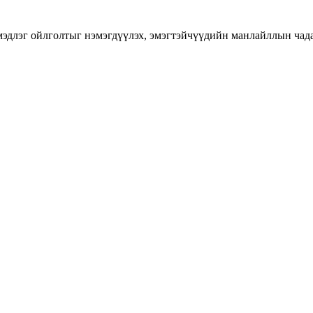
длэг ойлголтыг нэмэгдүүлэх, эмэгтэйчүүдийн манлайллын чадавхы