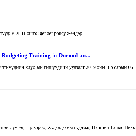
тууд:
PDF
Шошго:
gender policy
жендэр
 Budgeting Training in Dornod an...
лтнүүдийн клуб-ын гишүүдийн уулзалт 2019 оны 8-р сарын 06
лтэй дүүрэг, 1-р хороо, Худалдааны гудамж, Нэйшнл Таймс Ньюс 