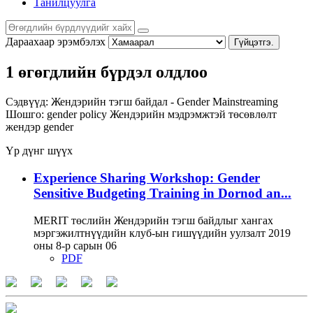
Танилцуулга
Дараахаар эрэмбэлэх
Гүйцэтгэ.
1 өгөгдлийн бүрдэл олдлоо
Сэдвүүд:
Жендэрийн тэгш байдал - Gender Mainstreaming
Шошго:
gender policy
Жендэрийн мэдрэмжтэй төсөвлөлт
жендэр
gender
Үр дүнг шүүх
Experience Sharing Workshop: Gender
Sensitive Budgeting Training in Dornod an...
MERIT төслийн Жендэрийн тэгш байдлыг хангах
мэргэжилтнүүдийн клуб-ын гишүүдийн уулзалт 2019
оны 8-р сарын 06
PDF