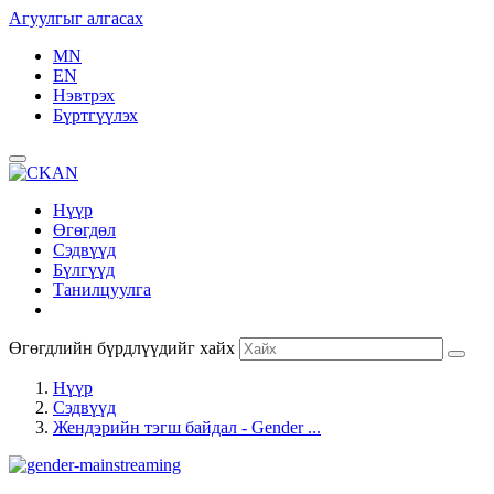
Агуулгыг алгасах
MN
EN
Нэвтрэх
Бүртгүүлэх
Нүүр
Өгөгдөл
Сэдвүүд
Бүлгүүд
Танилцуулга
Өгөгдлийн бүрдлүүдийг хайх
Нүүр
Сэдвүүд
Жендэрийн тэгш байдал - Gender ...