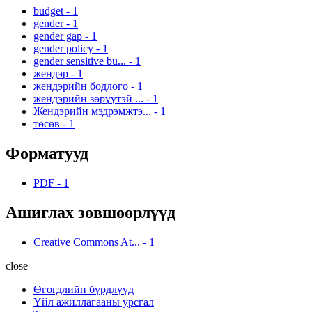
budget
-
1
gender
-
1
gender gap
-
1
gender policy
-
1
gender sensitive bu...
-
1
жендэр
-
1
жендэрийн бодлого
-
1
жендэрийн зөрүүтэй ...
-
1
Жендэрийн мэдрэмжтэ...
-
1
төсөв
-
1
Форматууд
PDF
-
1
Ашиглах зөвшөөрлүүд
Creative Commons At...
-
1
close
Өгөгдлийн бүрдлүүд
Үйл ажиллагааны урсгал