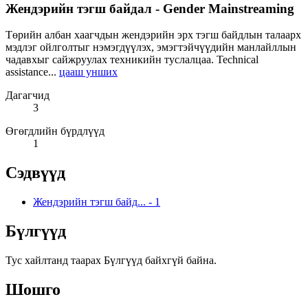
Жендэрийн тэгш байдал - Gender Mainstreaming
Төрийн албан хаагчдын жендэрийн эрх тэгш байдлын талаарх
мэдлэг ойлголтыг нэмэгдүүлэх, эмэгтэйчүүдийн манлайллын
чадавхыг сайжруулах техникийн туслалцаа. Technical
assistance...
цааш унших
Дагагчид
3
Өгөгдлийн бүрдлүүд
1
Сэдвүүд
Жендэрийн тэгш байд...
-
1
Бүлгүүд
Тус хайлтанд таарах Бүлгүүд байхгүй байна.
Шошго