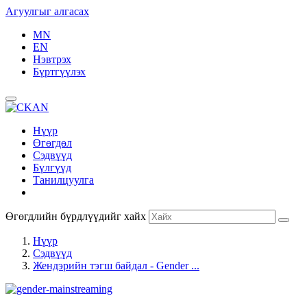
Агуулгыг алгасах
MN
EN
Нэвтрэх
Бүртгүүлэх
Нүүр
Өгөгдөл
Сэдвүүд
Бүлгүүд
Танилцуулга
Өгөгдлийн бүрдлүүдийг хайх
Нүүр
Сэдвүүд
Жендэрийн тэгш байдал - Gender ...