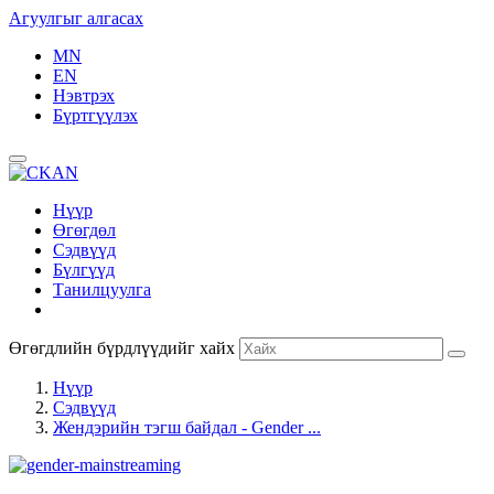
Агуулгыг алгасах
MN
EN
Нэвтрэх
Бүртгүүлэх
Нүүр
Өгөгдөл
Сэдвүүд
Бүлгүүд
Танилцуулга
Өгөгдлийн бүрдлүүдийг хайх
Нүүр
Сэдвүүд
Жендэрийн тэгш байдал - Gender ...