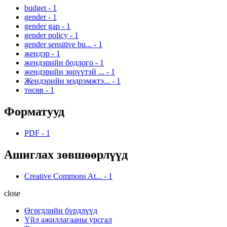
budget
-
1
gender
-
1
gender gap
-
1
gender policy
-
1
gender sensitive bu...
-
1
жендэр
-
1
жендэрийн бодлого
-
1
жендэрийн зөрүүтэй ...
-
1
Жендэрийн мэдрэмжтэ...
-
1
төсөв
-
1
Форматууд
PDF
-
1
Ашиглах зөвшөөрлүүд
Creative Commons At...
-
1
close
Өгөгдлийн бүрдлүүд
Үйл ажиллагааны урсгал