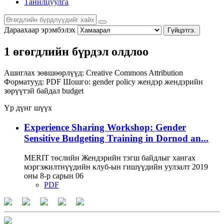
Танилцуулга
Дараахаар эрэмбэлэх
Гүйцэтгэ.
1 өгөгдлийн бүрдэл олдлоо
Ашиглах зөвшөөрлүүд:
Creative Commons Attribution
Форматууд:
PDF
Шошго:
gender policy
жендэр
жендэрийн
зөрүүтэй байдал
budget
Үр дүнг шүүх
Experience Sharing Workshop: Gender
Sensitive Budgeting Training in Dornod an...
MERIT төслийн Жендэрийн тэгш байдлыг хангах
мэргэжилтнүүдийн клуб-ын гишүүдийн уулзалт 2019
оны 8-р сарын 06
PDF