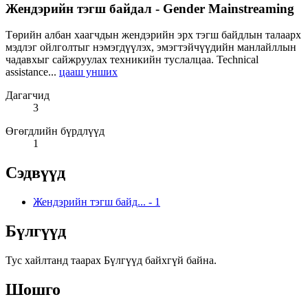
Жендэрийн тэгш байдал - Gender Mainstreaming
Төрийн албан хаагчдын жендэрийн эрх тэгш байдлын талаарх
мэдлэг ойлголтыг нэмэгдүүлэх, эмэгтэйчүүдийн манлайллын
чадавхыг сайжруулах техникийн туслалцаа. Technical
assistance...
цааш унших
Дагагчид
3
Өгөгдлийн бүрдлүүд
1
Сэдвүүд
Жендэрийн тэгш байд...
-
1
Бүлгүүд
Тус хайлтанд таарах Бүлгүүд байхгүй байна.
Шошго