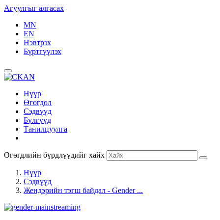
Агуулгыг алгасах
MN
EN
Нэвтрэх
Бүртгүүлэх
Нүүр
Өгөгдөл
Сэдвүүд
Бүлгүүд
Танилцуулга
Өгөгдлийн бүрдлүүдийг хайх
Нүүр
Сэдвүүд
Жендэрийн тэгш байдал - Gender ...