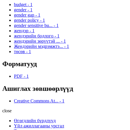
budget
-
1
gender
-
1
gender gap
-
1
gender policy
-
1
gender sensitive bu...
-
1
жендэр
-
1
жендэрийн бодлого
-
1
жендэрийн зөрүүтэй ...
-
1
Жендэрийн мэдрэмжтэ...
-
1
төсөв
-
1
Форматууд
PDF
-
1
Ашиглах зөвшөөрлүүд
Creative Commons At...
-
1
close
Өгөгдлийн бүрдлүүд
Үйл ажиллагааны урсгал