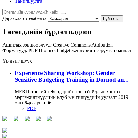
Танилцуулга
Дараахаар эрэмбэлэх
Гүйцэтгэ.
1 өгөгдлийн бүрдэл олдлоо
Ашиглах зөвшөөрлүүд:
Creative Commons Attribution
Форматууд:
PDF
Шошго:
budget
жендэрийн зөрүүтэй байдал
Үр дүнг шүүх
Experience Sharing Workshop: Gender
Sensitive Budgeting Training in Dornod an...
MERIT төслийн Жендэрийн тэгш байдлыг хангах
мэргэжилтнүүдийн клуб-ын гишүүдийн уулзалт 2019
оны 8-р сарын 06
PDF