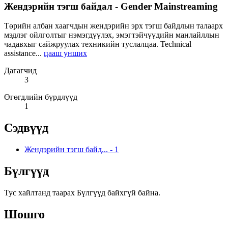
Жендэрийн тэгш байдал - Gender Mainstreaming
Төрийн албан хаагчдын жендэрийн эрх тэгш байдлын талаарх
мэдлэг ойлголтыг нэмэгдүүлэх, эмэгтэйчүүдийн манлайллын
чадавхыг сайжруулах техникийн туслалцаа. Technical
assistance...
цааш унших
Дагагчид
3
Өгөгдлийн бүрдлүүд
1
Сэдвүүд
Жендэрийн тэгш байд...
-
1
Бүлгүүд
Тус хайлтанд таарах Бүлгүүд байхгүй байна.
Шошго