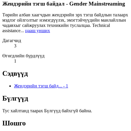
Жендэрийн тэгш байдал - Gender Mainstreaming
Төрийн албан хаагчдын жендэрийн эрх тэгш байдлын талаарх
мэдлэг ойлголтыг нэмэгдүүлэх, эмэгтэйчүүдийн манлайллын
чадавхыг сайжруулах техникийн туслалцаа. Technical
assistance...
цааш унших
Дагагчид
3
Өгөгдлийн бүрдлүүд
1
Сэдвүүд
Жендэрийн тэгш байд...
-
1
Бүлгүүд
Тус хайлтанд таарах Бүлгүүд байхгүй байна.
Шошго