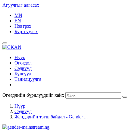
Агуулгыг алгасах
MN
EN
Нэвтрэх
Бүртгүүлэх
Нүүр
Өгөгдөл
Сэдвүүд
Бүлгүүд
Танилцуулга
Өгөгдлийн бүрдлүүдийг хайх
Нүүр
Сэдвүүд
Жендэрийн тэгш байдал - Gender ...