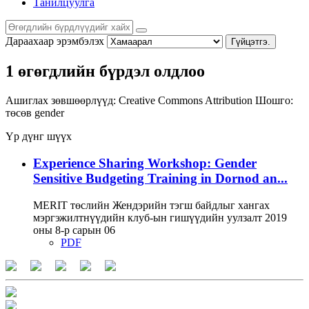
Танилцуулга
Дараахаар эрэмбэлэх
Гүйцэтгэ.
1 өгөгдлийн бүрдэл олдлоо
Ашиглах зөвшөөрлүүд:
Creative Commons Attribution
Шошго:
төсөв
gender
Үр дүнг шүүх
Experience Sharing Workshop: Gender
Sensitive Budgeting Training in Dornod an...
MERIT төслийн Жендэрийн тэгш байдлыг хангах
мэргэжилтнүүдийн клуб-ын гишүүдийн уулзалт 2019
оны 8-р сарын 06
PDF