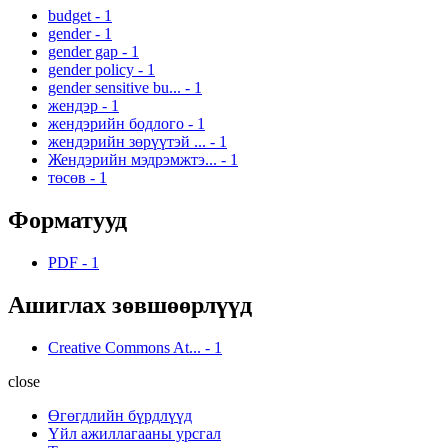
budget
-
1
gender
-
1
gender gap
-
1
gender policy
-
1
gender sensitive bu...
-
1
жендэр
-
1
жендэрийн бодлого
-
1
жендэрийн зөрүүтэй ...
-
1
Жендэрийн мэдрэмжтэ...
-
1
төсөв
-
1
Форматууд
PDF
-
1
Ашиглах зөвшөөрлүүд
Creative Commons At...
-
1
close
Өгөгдлийн бүрдлүүд
Үйл ажиллагааны урсгал