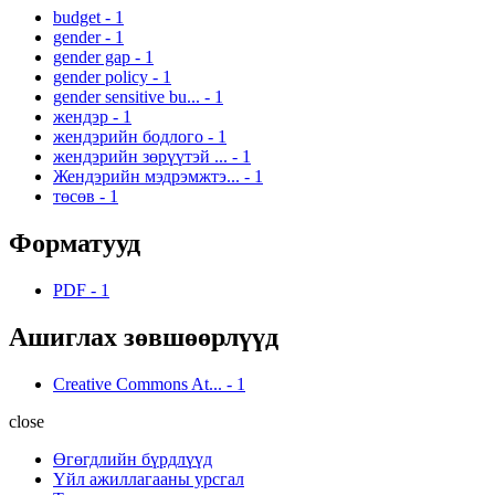
budget
-
1
gender
-
1
gender gap
-
1
gender policy
-
1
gender sensitive bu...
-
1
жендэр
-
1
жендэрийн бодлого
-
1
жендэрийн зөрүүтэй ...
-
1
Жендэрийн мэдрэмжтэ...
-
1
төсөв
-
1
Форматууд
PDF
-
1
Ашиглах зөвшөөрлүүд
Creative Commons At...
-
1
close
Өгөгдлийн бүрдлүүд
Үйл ажиллагааны урсгал