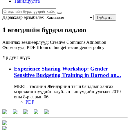
Танилцуулга
Дараахаар эрэмбэлэх
Гүйцэтгэ.
1 өгөгдлийн бүрдэл олдлоо
Ашиглах зөвшөөрлүүд:
Creative Commons Attribution
Форматууд:
PDF
Шошго:
budget
төсөв
gender policy
Үр дүнг шүүх
Experience Sharing Workshop: Gender
Sensitive Budgeting Training in Dornod an...
MERIT төслийн Жендэрийн тэгш байдлыг хангах
мэргэжилтнүүдийн клуб-ын гишүүдийн уулзалт 2019
оны 8-р сарын 06
PDF