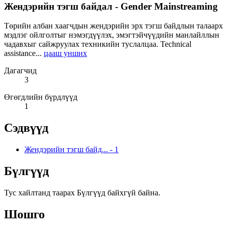
Жендэрийн тэгш байдал - Gender Mainstreaming
Төрийн албан хаагчдын жендэрийн эрх тэгш байдлын талаарх
мэдлэг ойлголтыг нэмэгдүүлэх, эмэгтэйчүүдийн манлайллын
чадавхыг сайжруулах техникийн туслалцаа. Technical
assistance...
цааш унших
Дагагчид
3
Өгөгдлийн бүрдлүүд
1
Сэдвүүд
Жендэрийн тэгш байд...
-
1
Бүлгүүд
Тус хайлтанд таарах Бүлгүүд байхгүй байна.
Шошго