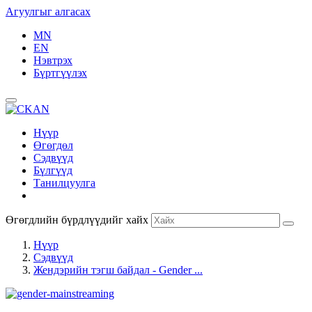
Агуулгыг алгасах
MN
EN
Нэвтрэх
Бүртгүүлэх
Нүүр
Өгөгдөл
Сэдвүүд
Бүлгүүд
Танилцуулга
Өгөгдлийн бүрдлүүдийг хайх
Нүүр
Сэдвүүд
Жендэрийн тэгш байдал - Gender ...