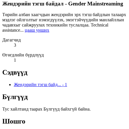
Жендэрийн тэгш байдал - Gender Mainstreaming
Төрийн албан хаагчдын жендэрийн эрх тэгш байдлын талаарх
мэдлэг ойлголтыг нэмэгдүүлэх, эмэгтэйчүүдийн манлайллын
чадавхыг сайжруулах техникийн туслалцаа. Technical
assistance...
цааш унших
Дагагчид
3
Өгөгдлийн бүрдлүүд
1
Сэдвүүд
Жендэрийн тэгш байд...
-
1
Бүлгүүд
Тус хайлтанд таарах Бүлгүүд байхгүй байна.
Шошго