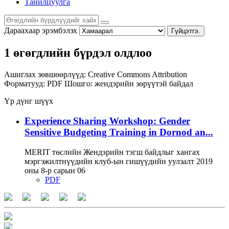
Танилцуулга
Дараахаар эрэмбэлэх
Гүйцэтгэ.
1 өгөгдлийн бүрдэл олдлоо
Ашиглах зөвшөөрлүүд:
Creative Commons Attribution
Форматууд:
PDF
Шошго:
жендэрийн зөрүүтэй байдал
Үр дүнг шүүх
Experience Sharing Workshop: Gender
Sensitive Budgeting Training in Dornod an...
MERIT төслийн Жендэрийн тэгш байдлыг хангах
мэргэжилтнүүдийн клуб-ын гишүүдийн уулзалт 2019
оны 8-р сарын 06
PDF