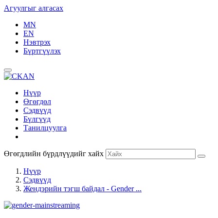
Агуулгыг алгасах
MN
EN
Нэвтрэх
Бүртгүүлэх
Нүүр
Өгөгдөл
Сэдвүүд
Бүлгүүд
Танилцуулга
Өгөгдлийн бүрдлүүдийг хайх
Нүүр
Сэдвүүд
Жендэрийн тэгш байдал - Gender ...