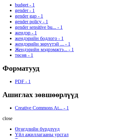
budget
-
1
gender
-
1
gender gap
-
1
gender policy
-
1
gender sensitive bu...
-
1
жендэр
-
1
жендэрийн бодлого
-
1
жендэрийн зөрүүтэй ...
-
1
Жендэрийн мэдрэмжтэ...
-
1
төсөв
-
1
Форматууд
PDF
-
1
Ашиглах зөвшөөрлүүд
Creative Commons At...
-
1
close
Өгөгдлийн бүрдлүүд
Үйл ажиллагааны урсгал