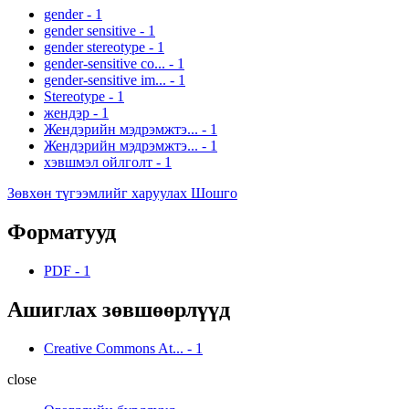
gender
-
1
gender sensitive
-
1
gender stereotype
-
1
gender-sensitive co...
-
1
gender-sensitive im...
-
1
Stereotype
-
1
жендэр
-
1
Жендэрийн мэдрэмжтэ...
-
1
Жендэрийн мэдрэмжтэ...
-
1
хэвшмэл ойлголт
-
1
Зөвхөн түгээмлийг харуулах Шошго
Форматууд
PDF
-
1
Ашиглах зөвшөөрлүүд
Creative Commons At...
-
1
close