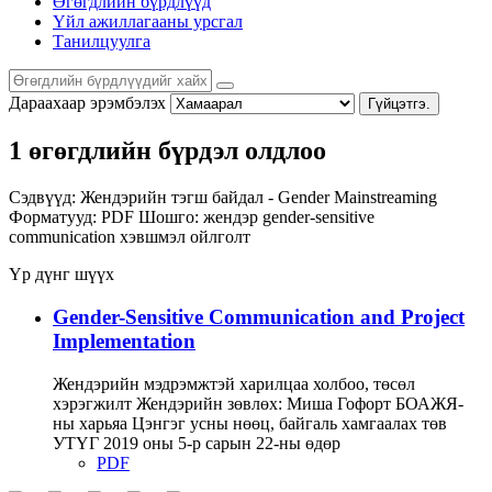
Өгөгдлийн бүрдлүүд
Үйл ажиллагааны урсгал
Танилцуулга
Дараахаар эрэмбэлэх
Гүйцэтгэ.
1 өгөгдлийн бүрдэл олдлоо
Сэдвүүд:
Жендэрийн тэгш байдал - Gender Mainstreaming
Форматууд:
PDF
Шошго:
жендэр
gender-sensitive
communication
хэвшмэл ойлголт
Үр дүнг шүүх
Gender-Sensitive Communication and Project
Implementation
Жендэрийн мэдрэмжтэй харилцаа холбоо, төсөл
хэрэгжилт Жендэрийн зөвлөх: Миша Гофорт БОАЖЯ-
ны харьяа Цэнгэг усны нөөц, байгаль хамгаалах төв
УТҮГ 2019 оны 5-р сарын 22-ны өдөр
PDF