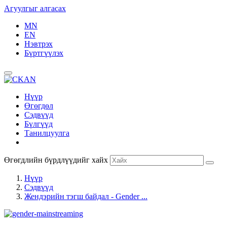
Агуулгыг алгасах
MN
EN
Нэвтрэх
Бүртгүүлэх
Нүүр
Өгөгдөл
Сэдвүүд
Бүлгүүд
Танилцуулга
Өгөгдлийн бүрдлүүдийг хайх
Нүүр
Сэдвүүд
Жендэрийн тэгш байдал - Gender ...