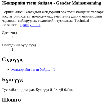
Жендэрийн тэгш байдал - Gender Mainstreaming
Төрийн албан хаагчдын жендэрийн эрх тэгш байдлын талаарх
мэдлэг ойлголтыг нэмэгдүүлэх, эмэгтэйчүүдийн манлайллын
чадавхыг сайжруулах техникийн туслалцаа. Technical
assistance...
цааш унших
Дагагчид
3
Өгөгдлийн бүрдлүүд
1
Сэдвүүд
Жендэрийн тэгш байд...
-
1
Бүлгүүд
Тус хайлтанд таарах Бүлгүүд байхгүй байна.
Шошго