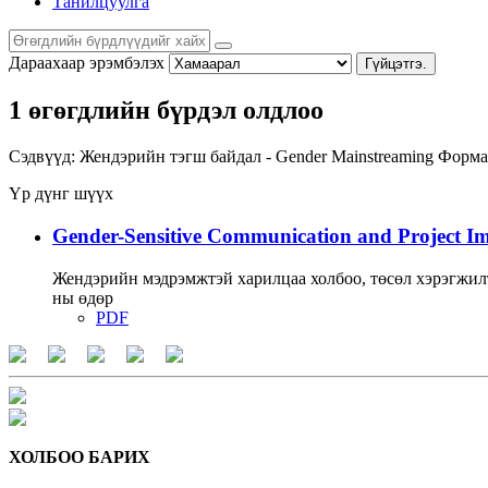
Танилцуулга
Дараахаар эрэмбэлэх
Гүйцэтгэ.
1 өгөгдлийн бүрдэл олдлоо
Сэдвүүд:
Жендэрийн тэгш байдал - Gender Mainstreaming
Форма
Үр дүнг шүүх
Gender-Sensitive Communication and Project I
Жендэрийн мэдрэмжтэй харилцаа холбоо, төсөл хэрэгжил
ны өдөр
PDF
ХОЛБОО БАРИХ