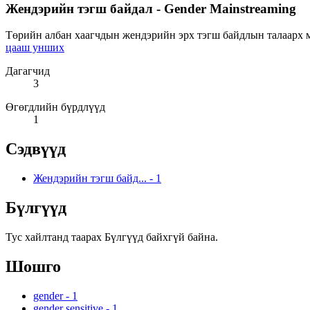
Жендэрийн тэгш байдал - Gender Mainstreaming
Төрийн албан хаагчдын жендэрийн эрх тэгш байдлын талаарх мэ
цааш унших
Дагагчид
3
Өгөгдлийн бүрдлүүд
1
Сэдвүүд
Жендэрийн тэгш байд...
-
1
Бүлгүүд
Тус хайлтанд таарах Бүлгүүд байхгүй байна.
Шошго
gender
-
1
gender sensitive
-
1