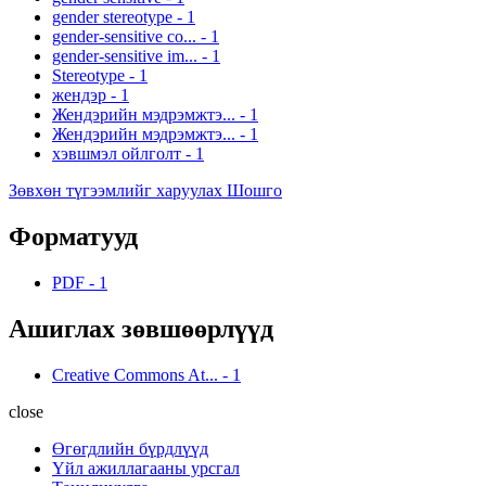
gender stereotype
-
1
gender-sensitive co...
-
1
gender-sensitive im...
-
1
Stereotype
-
1
жендэр
-
1
Жендэрийн мэдрэмжтэ...
-
1
Жендэрийн мэдрэмжтэ...
-
1
хэвшмэл ойлголт
-
1
Зөвхөн түгээмлийг харуулах Шошго
Форматууд
PDF
-
1
Ашиглах зөвшөөрлүүд
Creative Commons At...
-
1
close
Өгөгдлийн бүрдлүүд
Үйл ажиллагааны урсгал