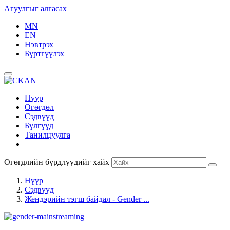
Агуулгыг алгасах
MN
EN
Нэвтрэх
Бүртгүүлэх
Нүүр
Өгөгдөл
Сэдвүүд
Бүлгүүд
Танилцуулга
Өгөгдлийн бүрдлүүдийг хайх
Нүүр
Сэдвүүд
Жендэрийн тэгш байдал - Gender ...