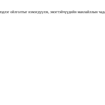
длэг ойлголтыг нэмэгдүүлэх, эмэгтэйчүүдийн манлайллын чадавхы