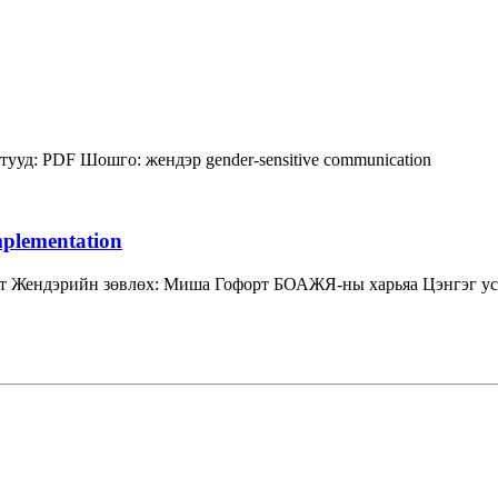
тууд:
PDF
Шошго:
жендэр
gender-sensitive communication
mplementation
т Жендэрийн зөвлөх: Миша Гофорт БОАЖЯ-ны харьяа Цэнгэг усн