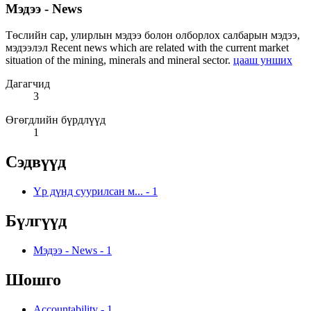
Мэдээ - News
Төслийн сар, улирлын мэдээ болон олборлох салбарын мэдээ,
мэдээлэл Recent news which are related with the current market
situation of the mining, minerals and mineral sector.
цааш унших
Дагагчид
3
Өгөгдлийн бүрдлүүд
1
Сэдвүүд
Үр дүнд суурилсан м...
-
1
Бүлгүүд
Мэдээ - News
-
1
Шошго
Accountability
-
1