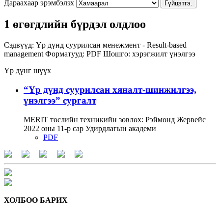
Дараахаар эрэмбэлэх
Гүйцэтгэ.
1 өгөгдлийн бүрдэл олдлоо
Сэдвүүд:
Үр дүнд суурилсан менежмент - Result-based
management
Форматууд:
PDF
Шошго:
хэрэгжилт
үнэлгээ
Үр дүнг шүүх
“Үр дүнд суурилсан хяналт-шинжилгээ,
үнэлгээ” сургалт
MERIT төслийн техникийн зөвлөх: Рэймонд Жервейс
2022 оны 11-р сар Удирдлагын академи
PDF
ХОЛБОО БАРИХ