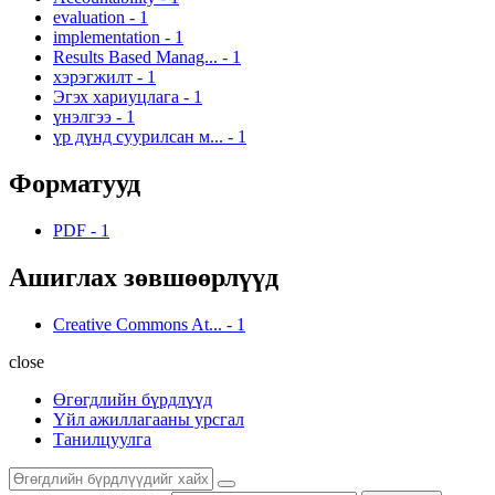
evaluation
-
1
implementation
-
1
Results Based Manag...
-
1
хэрэгжилт
-
1
Эгэх хариуцлага
-
1
үнэлгээ
-
1
үр дүнд суурилсан м...
-
1
Форматууд
PDF
-
1
Ашиглах зөвшөөрлүүд
Creative Commons At...
-
1
close
Өгөгдлийн бүрдлүүд
Үйл ажиллагааны урсгал
Танилцуулга