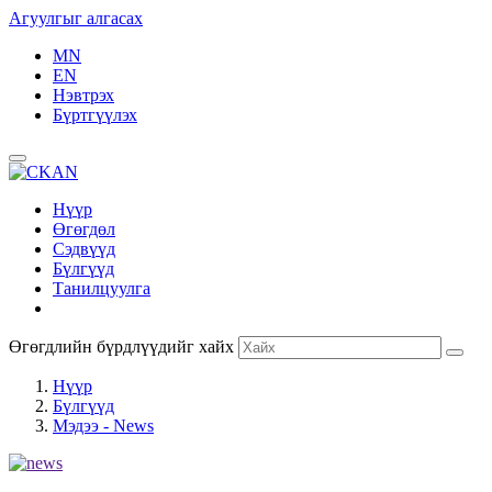
Агуулгыг алгасах
MN
EN
Нэвтрэх
Бүртгүүлэх
Нүүр
Өгөгдөл
Сэдвүүд
Бүлгүүд
Танилцуулга
Өгөгдлийн бүрдлүүдийг хайх
Нүүр
Бүлгүүд
Мэдээ - News