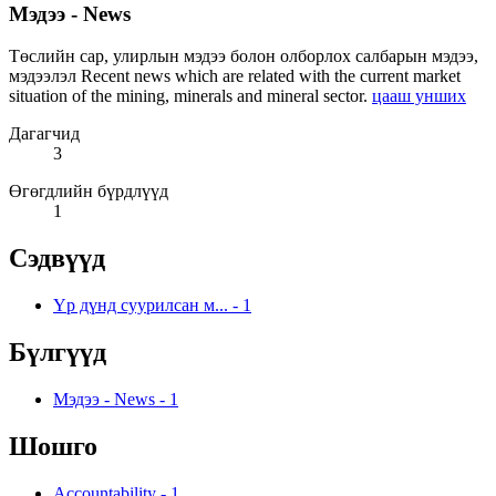
Мэдээ - News
Төслийн сар, улирлын мэдээ болон олборлох салбарын мэдээ,
мэдээлэл Recent news which are related with the current market
situation of the mining, minerals and mineral sector.
цааш унших
Дагагчид
3
Өгөгдлийн бүрдлүүд
1
Сэдвүүд
Үр дүнд суурилсан м...
-
1
Бүлгүүд
Мэдээ - News
-
1
Шошго
Accountability
-
1