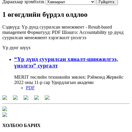
Дараахаар эрэмбэлэх
Гүйцэтгэ.
1 өгөгдлийн бүрдэл олдлоо
Сэдвүүд:
Үр дүнд суурилсан менежмент - Result-based
management
Форматууд:
PDF
Шошго:
Accountability
үр дүнд
суурилсан менежмент
хэрэгжилт
үнэлгээ
Үр дүнг шүүх
“Үр дүнд суурилсан хяналт-шинжилгээ,
үнэлгээ” сургалт
MERIT төслийн техникийн зөвлөх: Рэймонд Жервейс
2022 оны 11-р сар Удирдлагын академи
PDF
ХОЛБОО БАРИХ