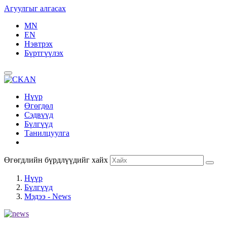
Агуулгыг алгасах
MN
EN
Нэвтрэх
Бүртгүүлэх
Нүүр
Өгөгдөл
Сэдвүүд
Бүлгүүд
Танилцуулга
Өгөгдлийн бүрдлүүдийг хайх
Нүүр
Бүлгүүд
Мэдээ - News