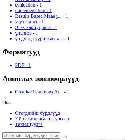
evaluation
-
1
implementation
-
1
Results Based Manag...
-
1
хэрэгжилт
-
1
Эгэх хариуцлага
-
1
үнэлгээ
-
1
үр дүнд суурилсан м...
-
1
Форматууд
PDF
-
1
Ашиглах зөвшөөрлүүд
Creative Commons At...
-
1
close
Өгөгдлийн бүрдлүүд
Үйл ажиллагааны урсгал
Танилцуулга