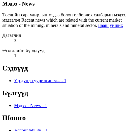
Мэдээ - News
Төслийн сар, улирлын мэдээ болон олборлох салбарын мэдээ,
мэдээлэл Recent news which are related with the current market
situation of the mining, minerals and mineral sector.
цааш унших
Дагагчид
3
Өгөгдлийн бүрдлүүд
1
Сэдвүүд
Үр дүнд суурилсан м...
-
1
Бүлгүүд
Мэдээ - News
-
1
Шошго
Accountability
-
1