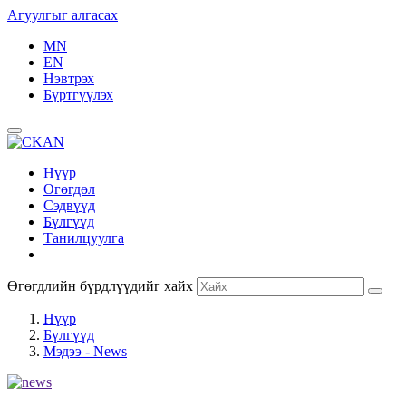
Агуулгыг алгасах
MN
EN
Нэвтрэх
Бүртгүүлэх
Нүүр
Өгөгдөл
Сэдвүүд
Бүлгүүд
Танилцуулга
Өгөгдлийн бүрдлүүдийг хайх
Нүүр
Бүлгүүд
Мэдээ - News