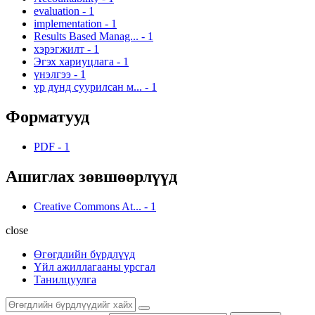
evaluation
-
1
implementation
-
1
Results Based Manag...
-
1
хэрэгжилт
-
1
Эгэх хариуцлага
-
1
үнэлгээ
-
1
үр дүнд суурилсан м...
-
1
Форматууд
PDF
-
1
Ашиглах зөвшөөрлүүд
Creative Commons At...
-
1
close
Өгөгдлийн бүрдлүүд
Үйл ажиллагааны урсгал
Танилцуулга