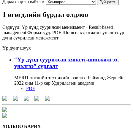
Дараахаар эрэмбэлэх
Гүйцэтгэ.
1 өгөгдлийн бүрдэл олдлоо
Сэдвүүд:
Үр дүнд суурилсан менежмент - Result-based
management
Форматууд:
PDF
Шошго:
хэрэгжилт
үнэлгээ
үр
дүнд суурилсан менежмент
Үр дүнг шүүх
“Үр дүнд суурилсан хяналт-шинжилгээ,
үнэлгээ” сургалт
MERIT төслийн техникийн зөвлөх: Рэймонд Жервейс
2022 оны 11-р сар Удирдлагын академи
PDF
ХОЛБОО БАРИХ