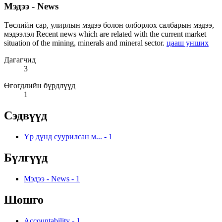
Мэдээ - News
Төслийн сар, улирлын мэдээ болон олборлох салбарын мэдээ,
мэдээлэл Recent news which are related with the current market
situation of the mining, minerals and mineral sector.
цааш унших
Дагагчид
3
Өгөгдлийн бүрдлүүд
1
Сэдвүүд
Үр дүнд суурилсан м...
-
1
Бүлгүүд
Мэдээ - News
-
1
Шошго
Accountability
-
1