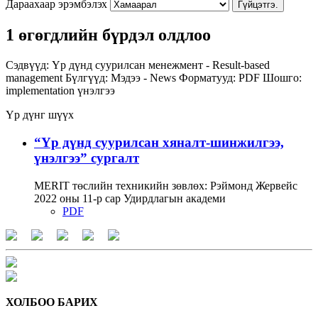
Дараахаар эрэмбэлэх
Гүйцэтгэ.
1 өгөгдлийн бүрдэл олдлоо
Сэдвүүд:
Үр дүнд суурилсан менежмент - Result-based
management
Бүлгүүд:
Мэдээ - News
Форматууд:
PDF
Шошго:
implementation
үнэлгээ
Үр дүнг шүүх
“Үр дүнд суурилсан хяналт-шинжилгээ,
үнэлгээ” сургалт
MERIT төслийн техникийн зөвлөх: Рэймонд Жервейс
2022 оны 11-р сар Удирдлагын академи
PDF
ХОЛБОО БАРИХ