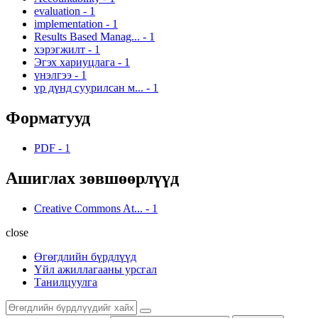
evaluation
-
1
implementation
-
1
Results Based Manag...
-
1
хэрэгжилт
-
1
Эгэх хариуцлага
-
1
үнэлгээ
-
1
үр дүнд суурилсан м...
-
1
Форматууд
PDF
-
1
Ашиглах зөвшөөрлүүд
Creative Commons At...
-
1
close
Өгөгдлийн бүрдлүүд
Үйл ажиллагааны урсгал
Танилцуулга