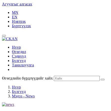
Агуулгыг алгасах
MN
EN
Нэвтрэх
Бүртгүүлэх
Нүүр
Өгөгдөл
Сэдвүүд
Бүлгүүд
Танилцуулга
Өгөгдлийн бүрдлүүдийг хайх
Нүүр
Бүлгүүд
Мэдээ - News