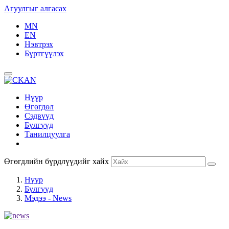
Агуулгыг алгасах
MN
EN
Нэвтрэх
Бүртгүүлэх
Нүүр
Өгөгдөл
Сэдвүүд
Бүлгүүд
Танилцуулга
Өгөгдлийн бүрдлүүдийг хайх
Нүүр
Бүлгүүд
Мэдээ - News