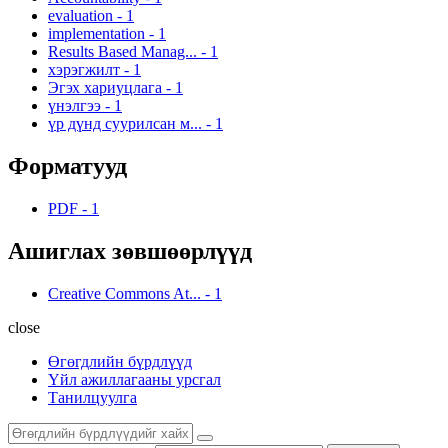
evaluation
-
1
implementation
-
1
Results Based Manag...
-
1
хэрэгжилт
-
1
Эгэх хариуцлага
-
1
үнэлгээ
-
1
үр дүнд суурилсан м...
-
1
Форматууд
PDF
-
1
Ашиглах зөвшөөрлүүд
Creative Commons At...
-
1
close
Өгөгдлийн бүрдлүүд
Үйл ажиллагааны урсгал
Танилцуулга