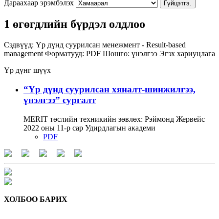
Дараахаар эрэмбэлэх
Гүйцэтгэ.
1 өгөгдлийн бүрдэл олдлоо
Сэдвүүд:
Үр дүнд суурилсан менежмент - Result-based
management
Форматууд:
PDF
Шошго:
үнэлгээ
Эгэх хариуцлага
Үр дүнг шүүх
“Үр дүнд суурилсан хяналт-шинжилгээ,
үнэлгээ” сургалт
MERIT төслийн техникийн зөвлөх: Рэймонд Жервейс
2022 оны 11-р сар Удирдлагын академи
PDF
ХОЛБОО БАРИХ