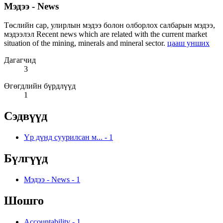
Мэдээ - News
Төслийн сар, улирлын мэдээ болон олборлох салбарын мэдээ,
мэдээлэл Recent news which are related with the current market
situation of the mining, minerals and mineral sector.
цааш унших
Дагагчид
3
Өгөгдлийн бүрдлүүд
1
Сэдвүүд
Үр дүнд суурилсан м...
-
1
Бүлгүүд
Мэдээ - News
-
1
Шошго
Accountability
-
1