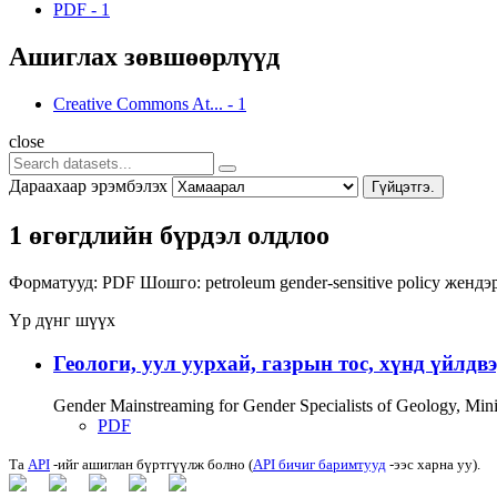
PDF
-
1
Ашиглах зөвшөөрлүүд
Creative Commons At...
-
1
close
Дараахаар эрэмбэлэх
Гүйцэтгэ.
1 өгөгдлийн бүрдэл олдлоо
Форматууд:
PDF
Шошго:
petroleum
gender-sensitive policy
жендэ
Үр дүнг шүүх
Геологи, уул уурхай, газрын тос, хүнд үйлдв
Gender Mainstreaming for Gender Specialists of Geology, Mi
PDF
Та
API
-ийг ашиглан бүртгүүлж болно (
API бичиг баримтууд
-ээс харна уу).