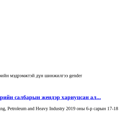
рийн мэдрэмжтэй дүн шинжилгээ
gender
эрийн салбарын жендэр хариуцсан ал...
ning, Petroleum and Heavy Industry 2019 оны 6-р сарын 17-18