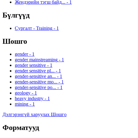
Жендэрийн тэгш байд...
-
1
Бүлгүүд
Сургалт - Training
-
1
Шошго
gender
-
1
gender mainstreaming
-
1
gender sensitive
-
1
gender sensitive pl...
-
1
gender-sensitive an...
-
1
gender-sensitive mo...
-
1
gender-sensitive po...
-
1
geology
-
1
heavy industry
-
1
mining
-
1
Дэлгэрэнгүй харуулах Шошго
Форматууд