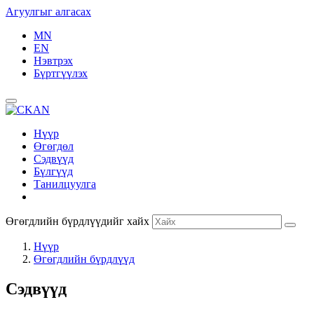
Агуулгыг алгасах
MN
EN
Нэвтрэх
Бүртгүүлэх
Нүүр
Өгөгдөл
Сэдвүүд
Бүлгүүд
Танилцуулга
Өгөгдлийн бүрдлүүдийг хайх
Нүүр
Өгөгдлийн бүрдлүүд
Сэдвүүд