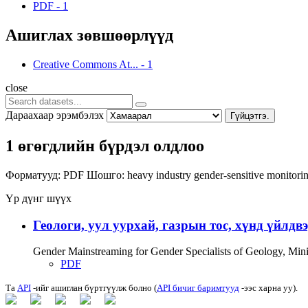
PDF
-
1
Ашиглах зөвшөөрлүүд
Creative Commons At...
-
1
close
Дараахаар эрэмбэлэх
Гүйцэтгэ.
1 өгөгдлийн бүрдэл олдлоо
Форматууд:
PDF
Шошго:
heavy industry
gender-sensitive monitori
Үр дүнг шүүх
Геологи, уул уурхай, газрын тос, хүнд үйлдв
Gender Mainstreaming for Gender Specialists of Geology, Mi
PDF
Та
API
-ийг ашиглан бүртгүүлж болно (
API бичиг баримтууд
-ээс харна уу).