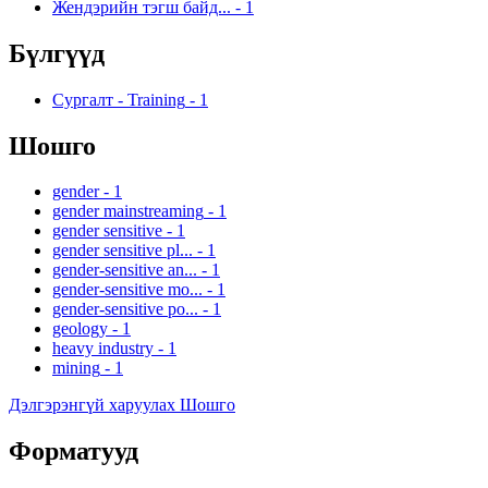
Жендэрийн тэгш байд...
-
1
Бүлгүүд
Сургалт - Training
-
1
Шошго
gender
-
1
gender mainstreaming
-
1
gender sensitive
-
1
gender sensitive pl...
-
1
gender-sensitive an...
-
1
gender-sensitive mo...
-
1
gender-sensitive po...
-
1
geology
-
1
heavy industry
-
1
mining
-
1
Дэлгэрэнгүй харуулах Шошго
Форматууд