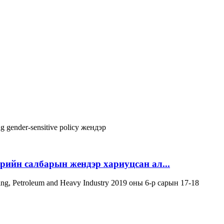
ng
gender-sensitive policy
жендэр
эрийн салбарын жендэр хариуцсан ал...
ning, Petroleum and Heavy Industry 2019 оны 6-р сарын 17-18