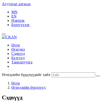
Агуулгыг алгасах
MN
EN
Нэвтрэх
Бүртгүүлэх
Нүүр
Өгөгдөл
Сэдвүүд
Бүлгүүд
Танилцуулга
Өгөгдлийн бүрдлүүдийг хайх
Нүүр
Өгөгдлийн бүрдлүүд
Сэдвүүд