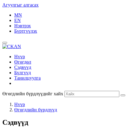
Агуулгыг алгасах
MN
EN
Нэвтрэх
Бүртгүүлэх
Нүүр
Өгөгдөл
Сэдвүүд
Бүлгүүд
Танилцуулга
Өгөгдлийн бүрдлүүдийг хайх
Нүүр
Өгөгдлийн бүрдлүүд
Сэдвүүд