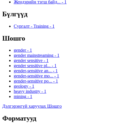
Жендэрийн тэгш байд...
-
1
Бүлгүүд
Сургалт - Training
-
1
Шошго
gender
-
1
gender mainstreaming
-
1
gender sensitive
-
1
gender sensitive pl...
-
1
gender-sensitive an...
-
1
gender-sensitive mo...
-
1
gender-sensitive po...
-
1
geology
-
1
heavy industry
-
1
mining
-
1
Дэлгэрэнгүй харуулах Шошго
Форматууд