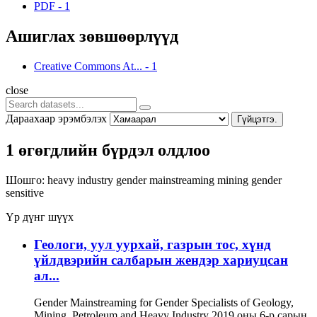
PDF
-
1
Ашиглах зөвшөөрлүүд
Creative Commons At...
-
1
close
Дараахаар эрэмбэлэх
Гүйцэтгэ.
1 өгөгдлийн бүрдэл олдлоо
Шошго:
heavy industry
gender mainstreaming
mining
gender
sensitive
Үр дүнг шүүх
Геологи, уул уурхай, газрын тос, хүнд
үйлдвэрийн салбарын жендэр хариуцсан
ал...
Gender Mainstreaming for Gender Specialists of Geology,
Mining, Petroleum and Heavy Industry 2019 оны 6-р сарын