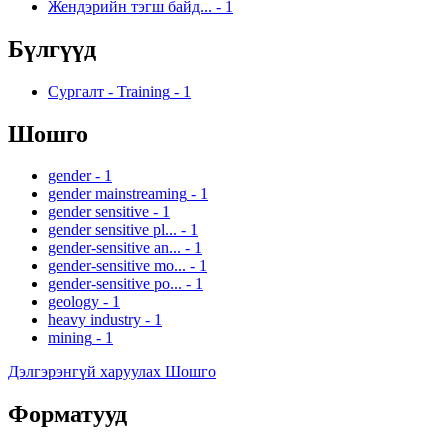
Жендэрийн тэгш байд...
-
1
Бүлгүүд
Сургалт - Training
-
1
Шошго
gender
-
1
gender mainstreaming
-
1
gender sensitive
-
1
gender sensitive pl...
-
1
gender-sensitive an...
-
1
gender-sensitive mo...
-
1
gender-sensitive po...
-
1
geology
-
1
heavy industry
-
1
mining
-
1
Дэлгэрэнгүй харуулах Шошго
Форматууд