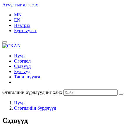
Агуулгыг алгасах
MN
EN
Нэвтрэх
Бүртгүүлэх
Нүүр
Өгөгдөл
Сэдвүүд
Бүлгүүд
Танилцуулга
Өгөгдлийн бүрдлүүдийг хайх
Нүүр
Өгөгдлийн бүрдлүүд
Сэдвүүд