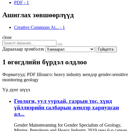
PDF
-
1
Ашиглах зөвшөөрлүүд
Creative Commons At...
-
1
close
Дараахаар эрэмбэлэх
Гүйцэтгэ.
1 өгөгдлийн бүрдэл олдлоо
Форматууд:
PDF
Шошго:
heavy industry
жендэр
gender-sensitive
monitoring
geology
Үр дүнг шүүх
Геологи, уул уурхай, газрын тос, хүнд
үйлдвэрийн салбарын жендэр хариуцсан
ал...
Gender Mainstreaming for Gender Specialists of Geology,
Mining, Petroleum and Heavy Industry 2019 оны 6-р сарын