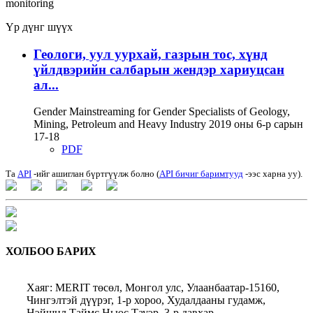
monitoring
Үр дүнг шүүх
Геологи, уул уурхай, газрын тос, хүнд
үйлдвэрийн салбарын жендэр хариуцсан
ал...
Gender Mainstreaming for Gender Specialists of Geology,
Mining, Petroleum and Heavy Industry 2019 оны 6-р сарын
17-18
PDF
Та
API
-ийг ашиглан бүртгүүлж болно (
API бичиг баримтууд
-ээс харна уу).
ХОЛБОО БАРИХ
Хаяг: MERIT төсөл, Монгол улс, Улаанбаатар-15160,
Чингэлтэй дүүрэг, 1-р хороо, Худалдааны гудамж,
Нэйшнл Таймс Ньюс Тауэр, 3-р давхар