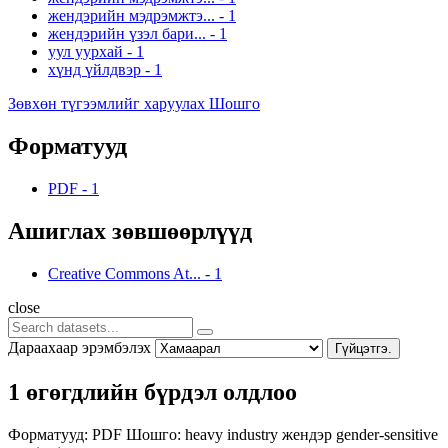
жендэрийн мэдрэмжтэ...
-
1
жендэрийн үзэл бари...
-
1
уул уурхай
-
1
хүнд үйлдвэр
-
1
Зөвхөн түгээмлийг харуулах Шошго
Форматууд
PDF
-
1
Ашиглах зөвшөөрлүүд
Creative Commons At...
-
1
close
Дараахаар эрэмбэлэх
Гүйцэтгэ.
1 өгөгдлийн бүрдэл олдлоо
Форматууд:
PDF
Шошго:
heavy industry
жендэр
gender-sensitive