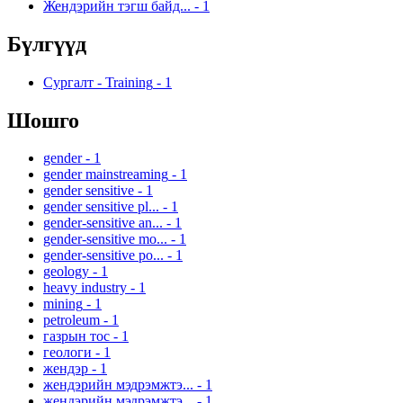
Жендэрийн тэгш байд...
-
1
Бүлгүүд
Сургалт - Training
-
1
Шошго
gender
-
1
gender mainstreaming
-
1
gender sensitive
-
1
gender sensitive pl...
-
1
gender-sensitive an...
-
1
gender-sensitive mo...
-
1
gender-sensitive po...
-
1
geology
-
1
heavy industry
-
1
mining
-
1
petroleum
-
1
газрын тос
-
1
геологи
-
1
жендэр
-
1
жендэрийн мэдрэмжтэ...
-
1
жендэрийн мэдрэмжтэ...
-
1