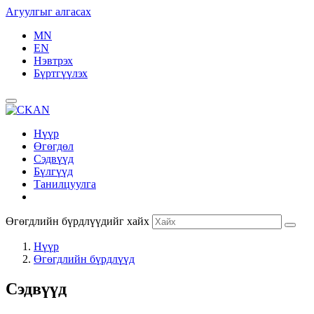
Агуулгыг алгасах
MN
EN
Нэвтрэх
Бүртгүүлэх
Нүүр
Өгөгдөл
Сэдвүүд
Бүлгүүд
Танилцуулга
Өгөгдлийн бүрдлүүдийг хайх
Нүүр
Өгөгдлийн бүрдлүүд
Сэдвүүд