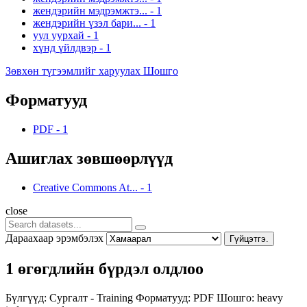
жендэрийн мэдрэмжтэ...
-
1
жендэрийн үзэл бари...
-
1
уул уурхай
-
1
хүнд үйлдвэр
-
1
Зөвхөн түгээмлийг харуулах Шошго
Форматууд
PDF
-
1
Ашиглах зөвшөөрлүүд
Creative Commons At...
-
1
close
Дараахаар эрэмбэлэх
Гүйцэтгэ.
1 өгөгдлийн бүрдэл олдлоо
Бүлгүүд:
Сургалт - Training
Форматууд:
PDF
Шошго:
heavy