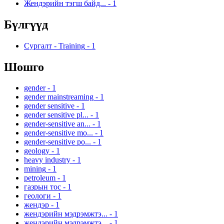
Жендэрийн тэгш байд...
-
1
Бүлгүүд
Сургалт - Training
-
1
Шошго
gender
-
1
gender mainstreaming
-
1
gender sensitive
-
1
gender sensitive pl...
-
1
gender-sensitive an...
-
1
gender-sensitive mo...
-
1
gender-sensitive po...
-
1
geology
-
1
heavy industry
-
1
mining
-
1
petroleum
-
1
газрын тос
-
1
геологи
-
1
жендэр
-
1
жендэрийн мэдрэмжтэ...
-
1
жендэрийн мэдрэмжтэ...
-
1