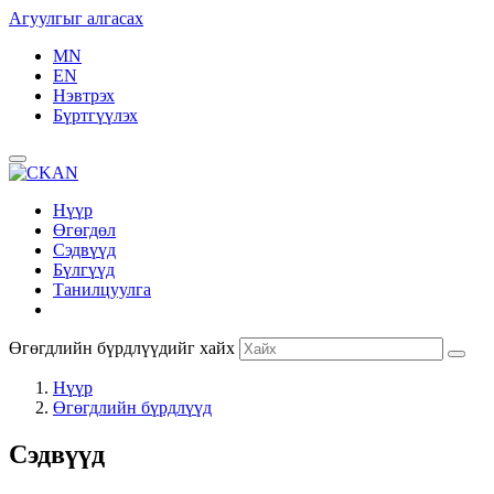
Агуулгыг алгасах
MN
EN
Нэвтрэх
Бүртгүүлэх
Нүүр
Өгөгдөл
Сэдвүүд
Бүлгүүд
Танилцуулга
Өгөгдлийн бүрдлүүдийг хайх
Нүүр
Өгөгдлийн бүрдлүүд
Сэдвүүд