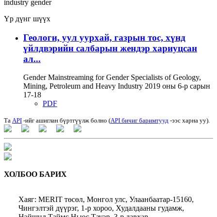
industry
gender
Үр дүнг шүүх
Геологи, уул уурхай, газрын тос, хүнд
үйлдвэрийн салбарын жендэр хариуцсан
ал...
Gender Mainstreaming for Gender Specialists of Geology,
Mining, Petroleum and Heavy Industry 2019 оны 6-р сарын
17-18
PDF
Та
API
-ийг ашиглан бүртгүүлж болно (
API бичиг баримтууд
-ээс харна уу).
ХОЛБОО БАРИХ
Хаяг: MERIT төсөл, Монгол улс, Улаанбаатар-15160,
Чингэлтэй дүүрэг, 1-р хороо, Худалдааны гудамж,
Нэйшнл Таймс Ньюс Тауэр, 3-р давхар