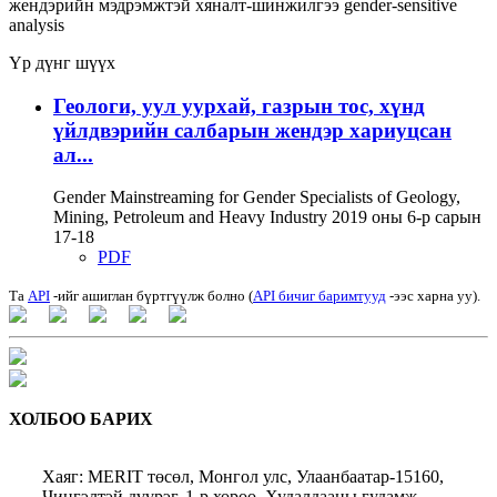
жендэрийн мэдрэмжтэй хяналт-шинжилгээ
gender-sensitive
analysis
Үр дүнг шүүх
Геологи, уул уурхай, газрын тос, хүнд
үйлдвэрийн салбарын жендэр хариуцсан
ал...
Gender Mainstreaming for Gender Specialists of Geology,
Mining, Petroleum and Heavy Industry 2019 оны 6-р сарын
17-18
PDF
Та
API
-ийг ашиглан бүртгүүлж болно (
API бичиг баримтууд
-ээс харна уу).
ХОЛБОО БАРИХ
Хаяг: MERIT төсөл, Монгол улс, Улаанбаатар-15160,
Чингэлтэй дүүрэг, 1-р хороо, Худалдааны гудамж,