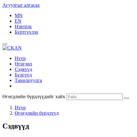
Агуулгыг алгасах
MN
EN
Нэвтрэх
Бүртгүүлэх
Нүүр
Өгөгдөл
Сэдвүүд
Бүлгүүд
Танилцуулга
Өгөгдлийн бүрдлүүдийг хайх
Нүүр
Өгөгдлийн бүрдлүүд
Сэдвүүд