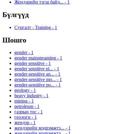
Жендэрийн тэгш байд...
-
1
Бүлгүүд
Сургалт - Training
-
1
Шошго
gender
-
1
gender mainstreaming
-
1
gender sensitive
-
1
gender sensitive pl...
-
1
gender-sensitive an...
-
1
gender-sensitive mo...
-
1
gender-sensitive po...
-
1
geology
-
1
heavy industry
-
1
mining
-
1
petroleum
-
1
газрын тос
-
1
геологи
-
1
жендэр
-
1
жендэрийн мэдрэмжтэ...
-
1
жендэрийн мэдрэмжтэ...
-
1