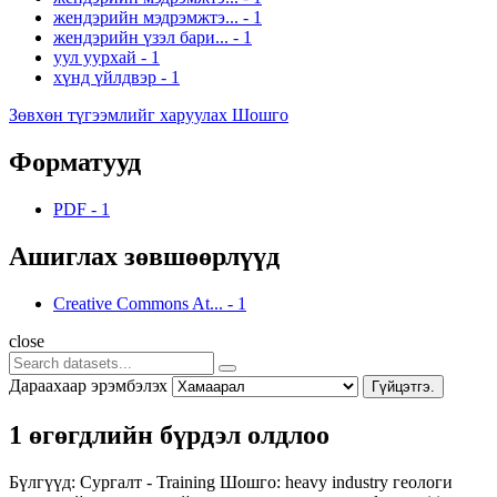
жендэрийн мэдрэмжтэ...
-
1
жендэрийн үзэл бари...
-
1
уул уурхай
-
1
хүнд үйлдвэр
-
1
Зөвхөн түгээмлийг харуулах Шошго
Форматууд
PDF
-
1
Ашиглах зөвшөөрлүүд
Creative Commons At...
-
1
close
Дараахаар эрэмбэлэх
Гүйцэтгэ.
1 өгөгдлийн бүрдэл олдлоо
Бүлгүүд:
Сургалт - Training
Шошго:
heavy industry
геологи