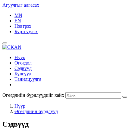
Агуулгыг алгасах
MN
EN
Нэвтрэх
Бүртгүүлэх
Нүүр
Өгөгдөл
Сэдвүүд
Бүлгүүд
Танилцуулга
Өгөгдлийн бүрдлүүдийг хайх
Нүүр
Өгөгдлийн бүрдлүүд
Сэдвүүд