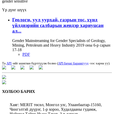
gender sensitive
Үр дүнг шүүх
Геологи, уул уурхай, газрын тос, хүнд
үйлдвэрийн салбарын жендэр хариуцсан
ал...
Gender Mainstreaming for Gender Specialists of Geology,
Mining, Petroleum and Heavy Industry 2019 оны 6-р сарын
17-18
PDF
Та
API
-ийг ашиглан бүртгүүлж болно (
API бичиг баримтууд
-ээс харна уу).
ХОЛБОО БАРИХ
Хаяг: MERIT төсөл, Монгол улс, Улаанбаатар-15160,
Чингэлтэй дүүрэг, 1-р хороо, Худалдааны гудамж,
Нэйшнл Таймс Ньюс Тауэр, 3-р давхар