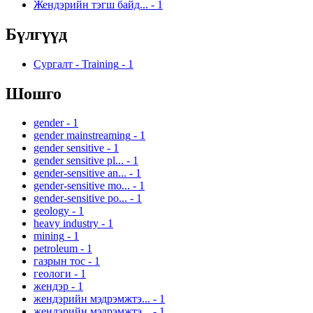
Жендэрийн тэгш байд...
-
1
Бүлгүүд
Сургалт - Training
-
1
Шошго
gender
-
1
gender mainstreaming
-
1
gender sensitive
-
1
gender sensitive pl...
-
1
gender-sensitive an...
-
1
gender-sensitive mo...
-
1
gender-sensitive po...
-
1
geology
-
1
heavy industry
-
1
mining
-
1
petroleum
-
1
газрын тос
-
1
геологи
-
1
жендэр
-
1
жендэрийн мэдрэмжтэ...
-
1
жендэрийн мэдрэмжтэ...
-
1