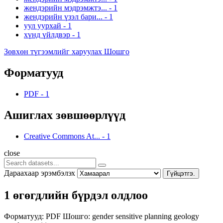
жендэрийн мэдрэмжтэ...
-
1
жендэрийн үзэл бари...
-
1
уул уурхай
-
1
хүнд үйлдвэр
-
1
Зөвхөн түгээмлийг харуулах Шошго
Форматууд
PDF
-
1
Ашиглах зөвшөөрлүүд
Creative Commons At...
-
1
close
Дараахаар эрэмбэлэх
Гүйцэтгэ.
1 өгөгдлийн бүрдэл олдлоо
Форматууд:
PDF
Шошго:
gender sensitive planning
geology