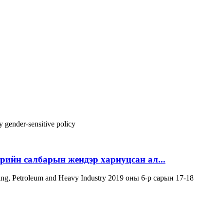
gy
gender-sensitive policy
эрийн салбарын жендэр хариуцсан ал...
ning, Petroleum and Heavy Industry 2019 оны 6-р сарын 17-18