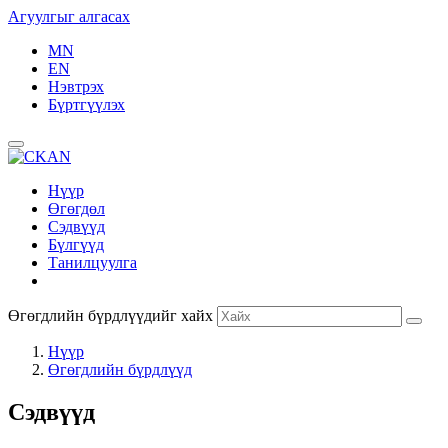
Агуулгыг алгасах
MN
EN
Нэвтрэх
Бүртгүүлэх
Нүүр
Өгөгдөл
Сэдвүүд
Бүлгүүд
Танилцуулга
Өгөгдлийн бүрдлүүдийг хайх
Нүүр
Өгөгдлийн бүрдлүүд
Сэдвүүд