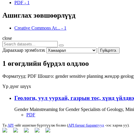
PDF
-
1
Ашиглах зөвшөөрлүүд
Creative Commons At...
-
1
close
Дараахаар эрэмбэлэх
Гүйцэтгэ.
1 өгөгдлийн бүрдэл олдлоо
Форматууд:
PDF
Шошго:
gender sensitive planning
жендэр
geolo
Үр дүнг шүүх
Геологи, уул уурхай, газрын тос, хүнд үйлдв
Gender Mainstreaming for Gender Specialists of Geology, Mi
PDF
Та
API
-ийг ашиглан бүртгүүлж болно (
API бичиг баримтууд
-ээс харна уу).