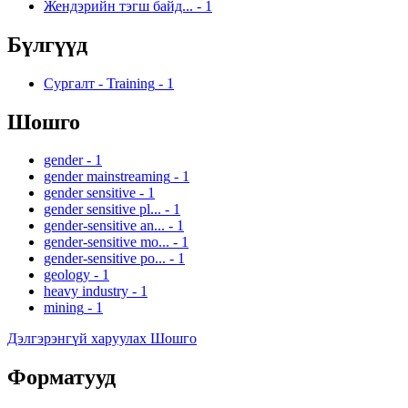
Жендэрийн тэгш байд...
-
1
Бүлгүүд
Сургалт - Training
-
1
Шошго
gender
-
1
gender mainstreaming
-
1
gender sensitive
-
1
gender sensitive pl...
-
1
gender-sensitive an...
-
1
gender-sensitive mo...
-
1
gender-sensitive po...
-
1
geology
-
1
heavy industry
-
1
mining
-
1
Дэлгэрэнгүй харуулах Шошго
Форматууд