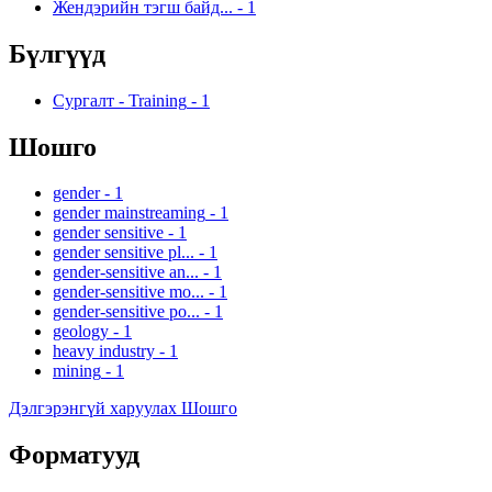
Жендэрийн тэгш байд...
-
1
Бүлгүүд
Сургалт - Training
-
1
Шошго
gender
-
1
gender mainstreaming
-
1
gender sensitive
-
1
gender sensitive pl...
-
1
gender-sensitive an...
-
1
gender-sensitive mo...
-
1
gender-sensitive po...
-
1
geology
-
1
heavy industry
-
1
mining
-
1
Дэлгэрэнгүй харуулах Шошго
Форматууд