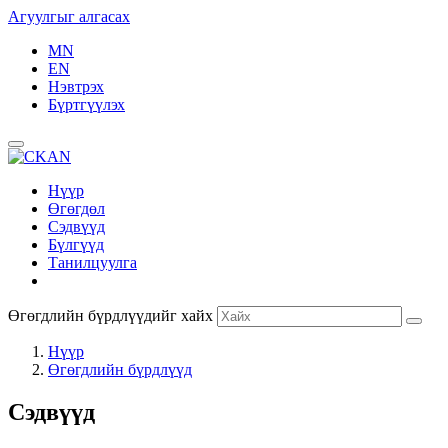
Агуулгыг алгасах
MN
EN
Нэвтрэх
Бүртгүүлэх
Нүүр
Өгөгдөл
Сэдвүүд
Бүлгүүд
Танилцуулга
Өгөгдлийн бүрдлүүдийг хайх
Нүүр
Өгөгдлийн бүрдлүүд
Сэдвүүд