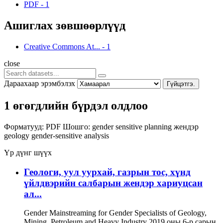
PDF
-
1
Ашиглах зөвшөөрлүүд
Creative Commons At...
-
1
close
Дараахаар эрэмбэлэх
Гүйцэтгэ.
1 өгөгдлийн бүрдэл олдлоо
Форматууд:
PDF
Шошго:
gender sensitive planning
жендэр
geology
gender-sensitive analysis
Үр дүнг шүүх
Геологи, уул уурхай, газрын тос, хүнд
үйлдвэрийн салбарын жендэр хариуцсан
ал...
Gender Mainstreaming for Gender Specialists of Geology,
Mining, Petroleum and Heavy Industry 2019 оны 6-р сарын